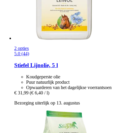
2 opties
5.0 (44)
Stiefel
Lijnolie, 5 l
Koudgeperste olie
Puur natuurlijk product
Opwaarderen van het dagelijkse voerrantsoen
€ 31,99
(€ 6,40 / l)
Bezorging uiterlijk op 13. augustus