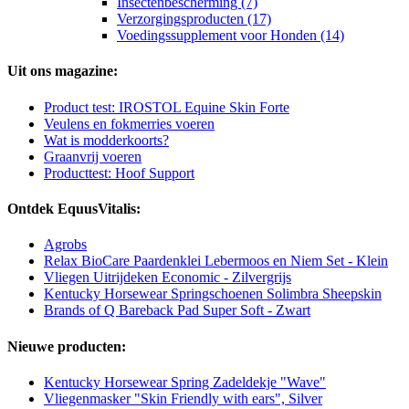
Insectenbescherming (7)
Verzorgingsproducten (17)
Voedingssupplement voor Honden (14)
Uit ons magazine:
Product test: IROSTOL Equine Skin Forte
Veulens en fokmerries voeren
Wat is modderkoorts?
Graanvrij voeren
Producttest: Hoof Support
Ontdek EquusVitalis:
Agrobs
Relax BioCare Paardenklei Lebermoos en Niem Set - Klein
Vliegen Uitrijdeken Economic - Zilvergrijs
Kentucky Horsewear Springschoenen Solimbra Sheepskin
Brands of Q Bareback Pad Super Soft - Zwart
Nieuwe producten:
Kentucky Horsewear Spring Zadeldekje "Wave"
Vliegenmasker "Skin Friendly with ears", Silver