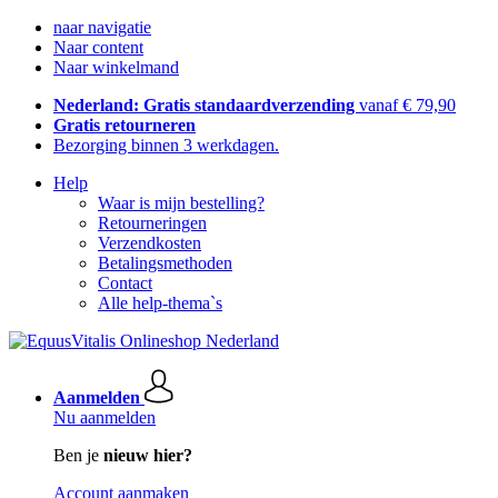
naar navigatie
Naar content
Naar winkelmand
Nederland: Gratis standaardverzending
vanaf € 79,90
Gratis retourneren
Bezorging binnen 3 werkdagen.
Help
Waar is mijn bestelling?
Retourneringen
Verzendkosten
Betalingsmethoden
Contact
Alle help-thema`s
Aanmelden
Nu aanmelden
Ben je
nieuw hier?
Account aanmaken