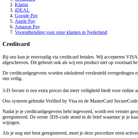
Klarna
iDEAL
Google Pay
Apple Pay
Amazon Pay
Vooruitbetaling voor onze klanten in Nederland
Creditcard
Bij ons kun je eenvoudig via creditcard betalen. Wij accepteren VISA
afgeschreven. Dit gebeurt ook als wij een product niet op voorraad h
De creditcardgegevens worden uitsluitend versleuteld overgedragen en
ons veilig.
3-D Secure is een extra proces dat meer veiligheid biedt voor onlin
Ons systeem gebruikt Verified by Visa en de MasterCard SecureCode
Nadat je je creditcardgegevens hebt ingevoerd, wordt een venster geo
geregistreerd. De eerste 3DS-code stond in de brief waarmee je je ka
wijzigen.
Als je nog niet bent geregistreerd, moet je deze procedure eerst activ