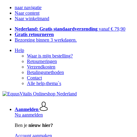
naar navigatie
Naar content
Naar winkelmand
Nederland: Gratis standaardverzending
vanaf € 79,90
Gratis retourneren
Bezorging binnen 3 werkdagen.
Help
Waar is mijn bestelling?
Retourneringen
Verzendkosten
Betalingsmethoden
Contact
Alle help-thema`s
Aanmelden
Nu aanmelden
Ben je
nieuw hier?
Account aanmaken