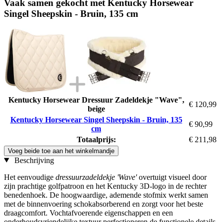
Vaak samen gekocht met Kentucky Horsewear
Singel Sheepskin - Bruin, 135 cm
Kentucky Horsewear Dressuur Zadeldekje "Wave",
€ 120,99
beige
Kentucky Horsewear Singel Sheepskin - Bruin, 135
€ 90,99
cm
Totaalprijs:
€ 211,98
Voeg beide toe aan het winkelmandje
Beschrijving
Het eenvoudige
dressuurzadeldekje 'Wave'
overtuigt visueel door
zijn prachtige golfpatroon en het Kentucky 3D-logo in de rechter
benedenhoek. De hoogwaardige, ademende stofmix werkt samen
met de binnenvoering schokabsorberend en zorgt voor het beste
draagcomfort. Vochtafvoerende eigenschappen en een
onderhoudsvriendelijke textuur perfectioneren de functionele details.