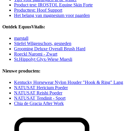
Product test: IROSTOL Equine Skin Forte
Producttest: Hoof Support
Het belang van magnesium voor paarden
Ontdek EquusVitalis:
marstall
Stiefel Wilgenschors, gesneden
Grooming Deluxe Overall Brush Hard
Roeckl Naromi - Zwart
St.Hippolyt Glyx-Wiese Muesli
Nieuwe producten:
Kentucky Horsewear Nylon Houder "Hook & Ring" Lang
NATUSAT Hericium Poeder
NATUSAT Reishi Poeder
NATUSAT Tendinit - Sport
Chia de Gracia After Work