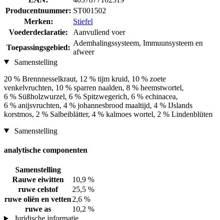
Producentnummer:
ST001502
Merken:
Stiefel
Voederdeclaratie:
Aanvullend voer
Ademhalingssysteem, Immuunsysteem en
Toepassingsgebied:
afweer
Samenstelling
20 % Brennnesselkraut, 12 % tijm kruid, 10 % zoete
venkelvruchten, 10 % sparren naalden, 8 % heemstwortel,
6 % Süßholzwurzel, 6 % Spitzwegerich, 6 % echinacea,
6 % anijsvruchten, 4 % johannesbrood maaltijd, 4 % IJslands
korstmos, 2 % Salbeiblätter, 4 % kalmoes wortel, 2 % Lindenblüten
Samenstelling
analytische componenten
Samenstelling
Rauwe eiwitten
10,9 %
ruwe celstof
25,5 %
ruwe oliën en vetten
2,6 %
ruwe as
10,2 %
Juridische informatie