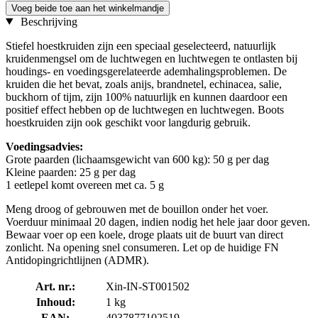
Voeg beide toe aan het winkelmandje
Beschrijving
Stiefel hoestkruiden zijn een speciaal geselecteerd, natuurlijk
kruidenmengsel om de luchtwegen en luchtwegen te ontlasten bij
houdings- en voedingsgerelateerde ademhalingsproblemen. De
kruiden die het bevat, zoals anijs, brandnetel, echinacea, salie,
buckhorn of tijm, zijn 100% natuurlijk en kunnen daardoor een
positief effect hebben op de luchtwegen en luchtwegen. Boots
hoestkruiden zijn ook geschikt voor langdurig gebruik.
Voedingsadvies:
Grote paarden (lichaamsgewicht van 600 kg): 50 g per dag
Kleine paarden: 25 g per dag
1 eetlepel komt overeen met ca. 5 g
Meng droog of gebrouwen met de bouillon onder het voer.
Voerduur minimaal 20 dagen, indien nodig het hele jaar door geven.
Bewaar voer op een koele, droge plaats uit de buurt van direct
zonlicht. Na opening snel consumeren. Let op de huidige FN
Antidopingrichtlijnen (ADMR).
Art. nr.:
Xin-IN-ST001502
Inhoud:
1 kg
EAN:
4037877102519