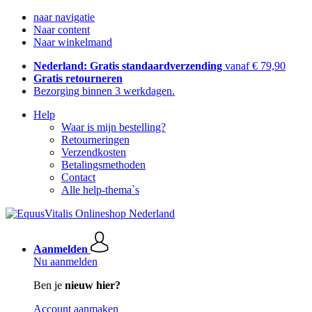
naar navigatie
Naar content
Naar winkelmand
Nederland: Gratis standaardverzending
vanaf € 79,90
Gratis retourneren
Bezorging binnen 3 werkdagen.
Help
Waar is mijn bestelling?
Retourneringen
Verzendkosten
Betalingsmethoden
Contact
Alle help-thema`s
Aanmelden
Nu aanmelden
Ben je
nieuw hier?
Account aanmaken