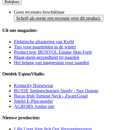
Bekijken
Geen recensies beschikbaar
Schrijf als eerste een recensie over dit product.
Uit ons magazine:
Elektrische afrastering van Kerbl
Tips voor paardrijden in de winter
Product test: IROSTOL Equine Skin Forte
Maag-darm-gezondheid bij paarden
Het belang van magnesium voor paarden
Ontdek EquusVitalis:
Kentucky Horsewear
BUSSE Springschoenen Sturdy - Sun Orange
Bucas Irish Turnout Neck - Zwart/Goud
Stiefel E-Plus-poeder
AGROBS Amino pur
Nieuwe producten:
Lilla Livet Aloe Itch Out Verzorgingsspray