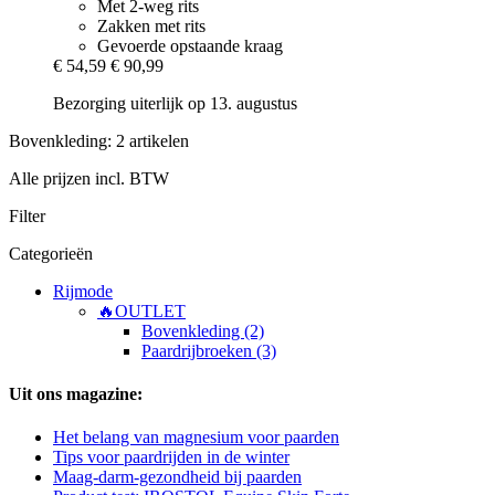
Met 2-weg rits
Zakken met rits
Gevoerde opstaande kraag
€ 54,59
€ 90,99
Bezorging uiterlijk op 13. augustus
Bovenkleding: 2 artikelen
Alle prijzen incl. BTW
Filter
Categorieën
Rijmode
🔥OUTLET
Bovenkleding (2)
Paardrijbroeken (3)
Uit ons magazine:
Het belang van magnesium voor paarden
Tips voor paardrijden in de winter
Maag-darm-gezondheid bij paarden