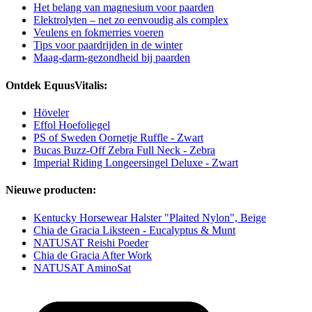
Het belang van magnesium voor paarden
Elektrolyten – net zo eenvoudig als complex
Veulens en fokmerries voeren
Tips voor paardrijden in de winter
Maag-darm-gezondheid bij paarden
Ontdek EquusVitalis:
Höveler
Effol Hoefoliegel
PS of Sweden Oornetje Ruffle - Zwart
Bucas Buzz-Off Zebra Full Neck - Zebra
Imperial Riding Longeersingel Deluxe - Zwart
Nieuwe producten:
Kentucky Horsewear Halster "Plaited Nylon", Beige
Chia de Gracia Liksteen - Eucalyptus & Munt
NATUSAT Reishi Poeder
Chia de Gracia After Work
NATUSAT AminoSat