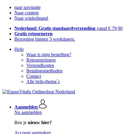
naar navigatie
Naar content
Naar winkelmand
Nederland: Gratis standaardverzending
vanaf € 79,90
Gratis retourneren
Bezorging binnen 3 werkdagen.
Help
Waar is mijn bestelling?
Retourneringen
Verzendkosten
Betalingsmethoden
Contact
Alle help-thema`s
Aanmelden
Nu aanmelden
Ben je
nieuw hier?
Account aanmaken