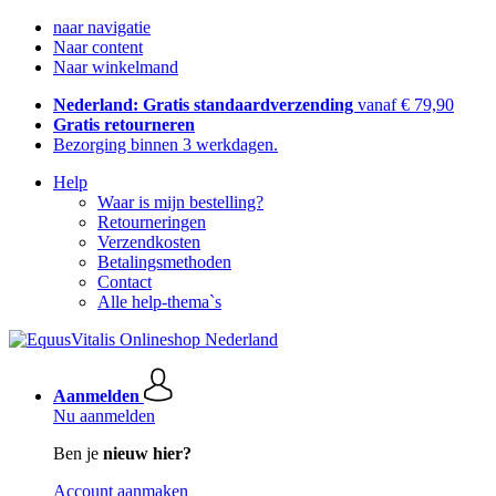
naar navigatie
Naar content
Naar winkelmand
Nederland: Gratis standaardverzending
vanaf € 79,90
Gratis retourneren
Bezorging binnen 3 werkdagen.
Help
Waar is mijn bestelling?
Retourneringen
Verzendkosten
Betalingsmethoden
Contact
Alle help-thema`s
Aanmelden
Nu aanmelden
Ben je
nieuw hier?
Account aanmaken