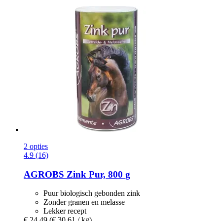
2 opties
4.9 (16)
AGROBS
Zink Pur, 800 g
Puur biologisch gebonden zink
Zonder granen en melasse
Lekker recept
€ 24,49
(€ 30,61 / kg)