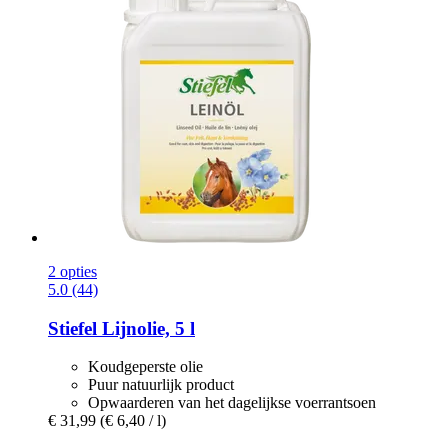
2 opties
5.0 (44)
Stiefel
Lijnolie, 5 l
Koudgeperste olie
Puur natuurlijk product
Opwaarderen van het dagelijkse voerrantsoen
€ 31,99
(€ 6,40 / l)