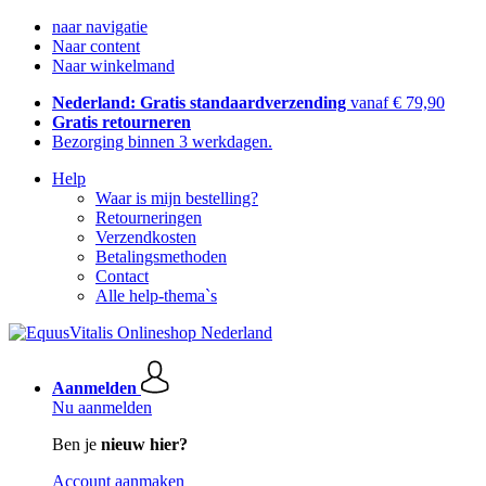
naar navigatie
Naar content
Naar winkelmand
Nederland: Gratis standaardverzending
vanaf € 79,90
Gratis retourneren
Bezorging binnen 3 werkdagen.
Help
Waar is mijn bestelling?
Retourneringen
Verzendkosten
Betalingsmethoden
Contact
Alle help-thema`s
Aanmelden
Nu aanmelden
Ben je
nieuw hier?
Account aanmaken