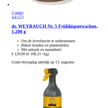
3 opties
4.8 (27)
dr. WEYRAUCH
Nr. 5 Frühlingserwachen,
1.200 g
Om de leverfunctie te ondersteunen
Bittere kruiden en plantendelen
Met artisjok en mariadistel
€ 129,99
(€ 108,33 / kg)
Gratis bezorging uiterlijk op 13. augustus