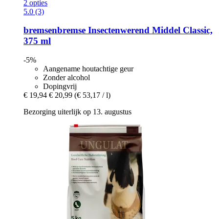
2 opties
5.0 (3)
bremsenbremse
Insectenwerend Middel Classic,
375 ml
-5%
Aangename houtachtige geur
Zonder alcohol
Dopingvrij
€ 19,94
€ 20,99
(€ 53,17 / l)
Bezorging uiterlijk op 13. augustus