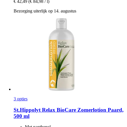
€ 42,49
(€ 84,98 / l)
Bezorging uiterlijk op 14. augustus
3 opties
St.Hippolyt
Relax BioCare Zomerlotion Paard,
500 ml
Met panthenol