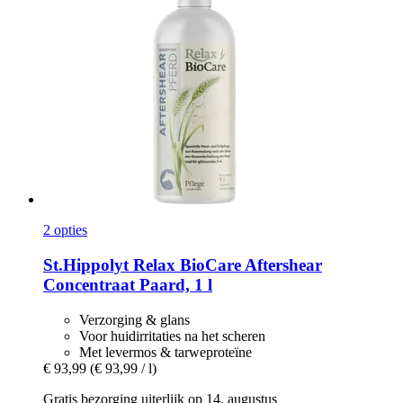
2 opties
St.Hippolyt
Relax BioCare Aftershear
Concentraat Paard, 1 l
Verzorging & glans
Voor huidirritaties na het scheren
Met levermos & tarweproteïne
€ 93,99
(€ 93,99 / l)
Gratis bezorging uiterlijk op 14. augustus