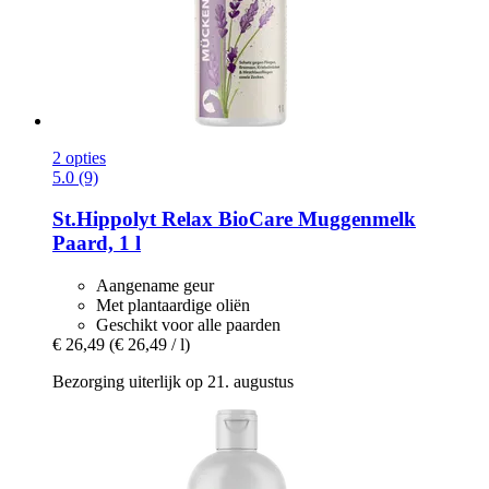
2 opties
5.0 (9)
St.Hippolyt
Relax BioCare Muggenmelk
Paard, 1 l
Aangename geur
Met plantaardige oliën
Geschikt voor alle paarden
€ 26,49
(€ 26,49 / l)
Bezorging uiterlijk op 21. augustus