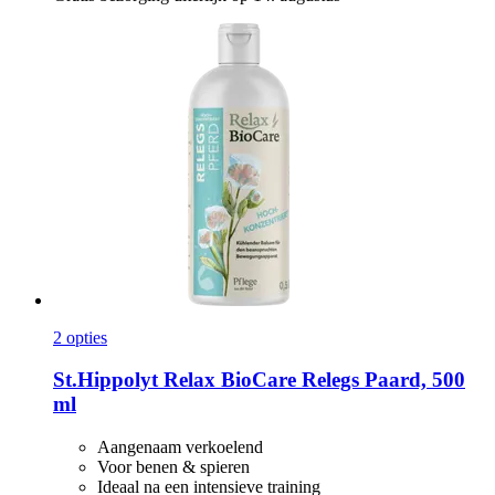
2 opties
St.Hippolyt
Relax BioCare Relegs Paard, 500
ml
Aangenaam verkoelend
Voor benen & spieren
Ideaal na een intensieve training