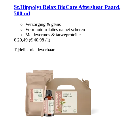
St.Hippolyt
Relax BioCare Aftershear Paard,
500 ml
Verzorging & glans
Voor huidirritaties na het scheren
Met levermos & tarweproteïne
€ 20,49
(€ 40,98 / l)
Tijdelijk niet leverbaar