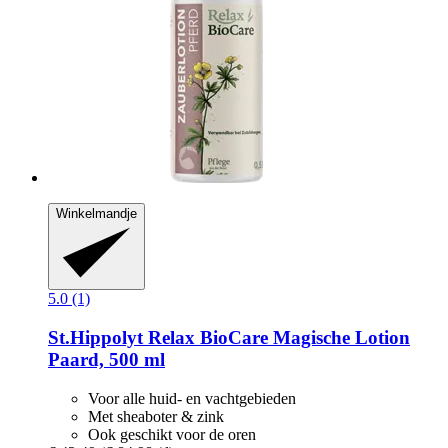
Winkelmandje
5.0 (1)
St.Hippolyt
Relax BioCare Magische Lotion
Paard, 500 ml
Voor alle huid- en vachtgebieden
Met sheaboter & zink
Ook geschikt voor de oren