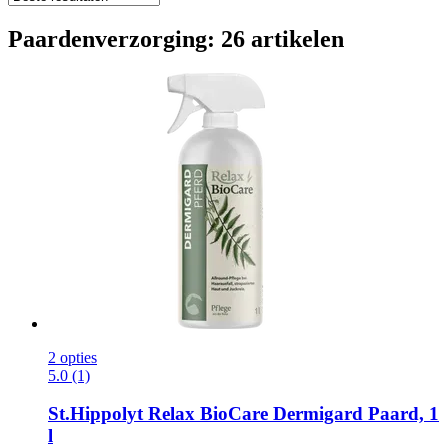
Paardenverzorging: 26 artikelen
2 opties
5.0 (1)
St.Hippolyt
Relax BioCare Dermigard Paard, 1
l