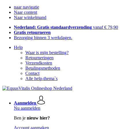
naar navigatie
Naar content
Naar winkelmand
Nederland: Gratis standaardverzending
vanaf € 79,90
Gratis retourneren
Bezorging binnen 3 werkdagen.
Help
Waar is mijn bestelling?
Retourneringen
Verzendkosten
Betalingsmethoden
Contact
Alle help-thema`s
Aanmelden
Nu aanmelden
Ben je
nieuw hier?
Account aanmaken