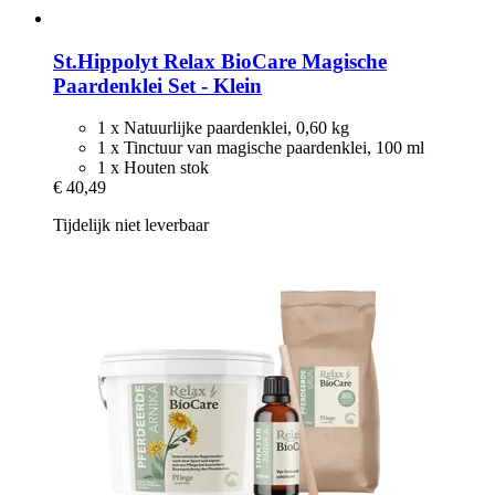
St.Hippolyt
Relax BioCare Magische
Paardenklei Set -​ Klein
1 x Natuurlijke paardenklei, 0,60 kg
1 x Tinctuur van magische paardenklei, 100 ml
1 x Houten stok
€ 40,49
Tijdelijk niet leverbaar