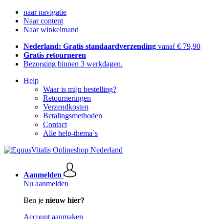
naar navigatie
Naar content
Naar winkelmand
Nederland: Gratis standaardverzending
vanaf € 79,90
Gratis retourneren
Bezorging binnen 3 werkdagen.
Help
Waar is mijn bestelling?
Retourneringen
Verzendkosten
Betalingsmethoden
Contact
Alle help-thema`s
Aanmelden
Nu aanmelden
Ben je
nieuw hier?
Account aanmaken