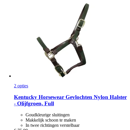
2 opties
Kentucky Horsewear
Gevlochten Nylon Halster
-​ Olijfgroen, Full
Goudkleurige sluitingen
Makkelijk schoon te maken
In twee richtingen verstelbaar