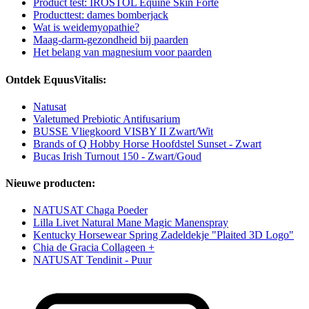
Product test: IROSTOL Equine Skin Forte
Producttest: dames bomberjack
Wat is weidemyopathie?
Maag-darm-gezondheid bij paarden
Het belang van magnesium voor paarden
Ontdek EquusVitalis:
Natusat
Valetumed Prebiotic Antifusarium
BUSSE Vliegkoord VISBY II Zwart/Wit
Brands of Q Hobby Horse Hoofdstel Sunset - Zwart
Bucas Irish Turnout 150 - Zwart/Goud
Nieuwe producten:
NATUSAT Chaga Poeder
Lilla Livet Natural Mane Magic Manenspray
Kentucky Horsewear Spring Zadeldekje "Plaited 3D Logo"
Chia de Gracia Collageen +
NATUSAT Tendinit - Puur