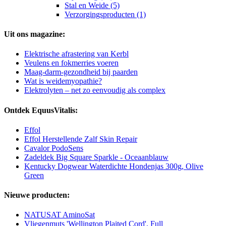
Stal en Weide (5)
Verzorgingsproducten (1)
Uit ons magazine:
Elektrische afrastering van Kerbl
Veulens en fokmerries voeren
Maag-darm-gezondheid bij paarden
Wat is weidemyopathie?
Elektrolyten – net zo eenvoudig als complex
Ontdek EquusVitalis:
Effol
Effol Herstellende Zalf Skin Repair
Cavalor PodoSens
Zadeldek Big Square Sparkle - Oceaanblauw
Kentucky Dogwear Waterdichte Hondenjas 300g, Olive
Green
Nieuwe producten:
NATUSAT AminoSat
Vliegenmuts 'Wellington Plaited Cord', Full