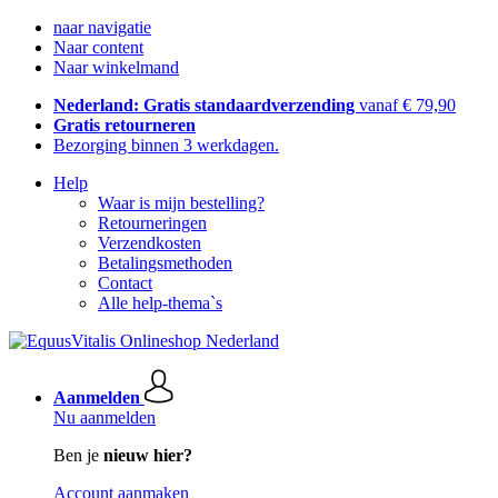
naar navigatie
Naar content
Naar winkelmand
Nederland: Gratis standaardverzending
vanaf € 79,90
Gratis retourneren
Bezorging binnen 3 werkdagen.
Help
Waar is mijn bestelling?
Retourneringen
Verzendkosten
Betalingsmethoden
Contact
Alle help-thema`s
Aanmelden
Nu aanmelden
Ben je
nieuw hier?
Account aanmaken