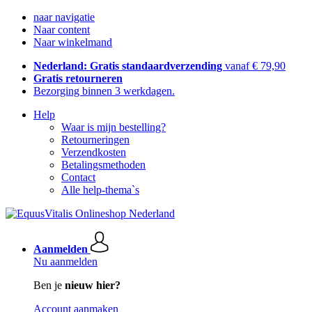
naar navigatie
Naar content
Naar winkelmand
Nederland: Gratis standaardverzending
vanaf € 79,90
Gratis retourneren
Bezorging binnen 3 werkdagen.
Help
Waar is mijn bestelling?
Retourneringen
Verzendkosten
Betalingsmethoden
Contact
Alle help-thema`s
Aanmelden
Nu aanmelden
Ben je
nieuw hier?
Account aanmaken