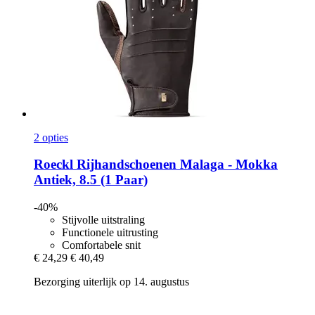
2 opties
Roeckl
Rijhandschoenen Malaga -​ Mokka
Antiek, 8.5 (1 Paar)
-40%
Stijvolle uitstraling
Functionele uitrusting
Comfortabele snit
€ 24,29
€ 40,49
Bezorging uiterlijk op 14. augustus