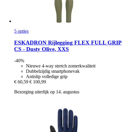
5 opties
ESKADRON
Rijlegging FLEX FULL GRIP
CS -​ Dusty Olive, XXS
-40%
Nieuwe 4-way stretch zomerkwaliteit
Dubbelzijdig smartphonevak
Antislip volledige grip
€ 60,59
€ 100,99
Bezorging uiterlijk op 14. augustus