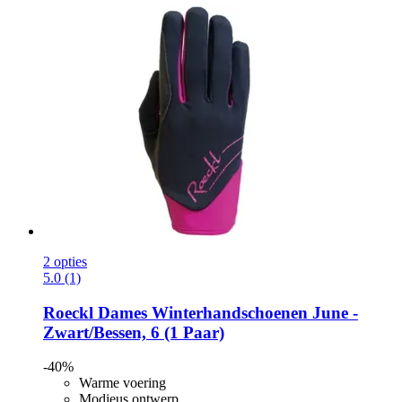
2 opties
5.0 (1)
Roeckl
Dames Winterhandschoenen June -​
Zwart/Bessen, 6 (1 Paar)
-40%
Warme voering
Modieus ontwerp