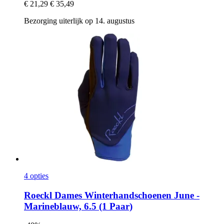
€ 21,29
€ 35,49
Bezorging uiterlijk op 14. augustus
4 opties
Roeckl
Dames Winterhandschoenen June -​
Marineblauw, 6.5 (1 Paar)