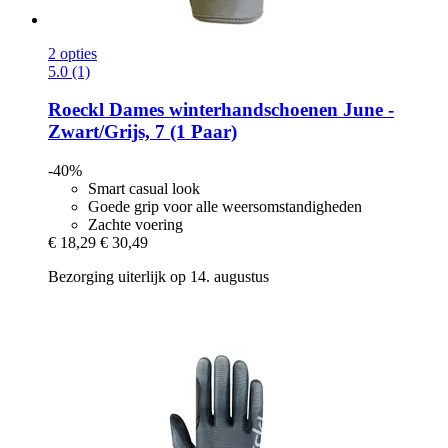
2 opties
5.0 (1)
Roeckl
Dames winterhandschoenen June -​
Zwart/Grijs, 7 (1 Paar)
-40%
Smart casual look
Goede grip voor alle weersomstandigheden
Zachte voering
€ 18,29
€ 30,49
Bezorging uiterlijk op 14. augustus