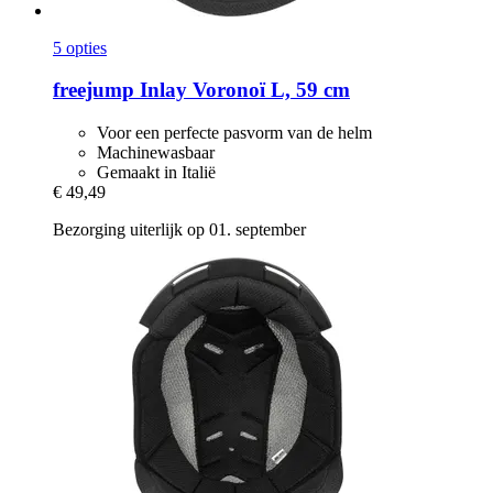
5 opties
freejump
Inlay Voronoï L, 59 cm
Voor een perfecte pasvorm van de helm
Machinewasbaar
Gemaakt in Italië
€ 49,49
Bezorging uiterlijk op 01. september