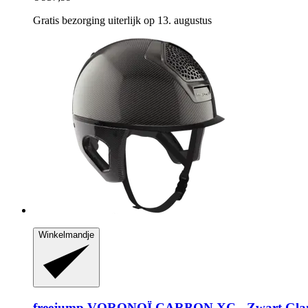
Gratis bezorging uiterlijk op 13. augustus
Winkelmandje
freejump
VORONOÏ CARBON XC -​ Zwart Gla