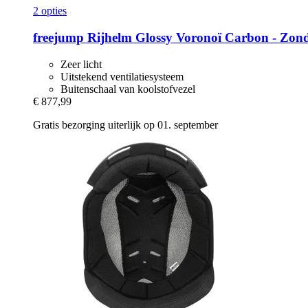
2 opties
freejump
Rijhelm Glossy Voronoï Carbon -​ Zond
Zeer licht
Uitstekend ventilatiesysteem
Buitenschaal van koolstofvezel
€ 877,99
Gratis bezorging uiterlijk op 01. september