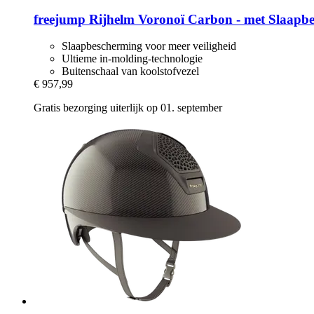
freejump
Rijhelm Voronoï Carbon -​ met Slaapb
Slaapbescherming voor meer veiligheid
Ultieme in-molding-technologie
Buitenschaal van koolstofvezel
€ 957,99
Gratis bezorging uiterlijk op 01. september