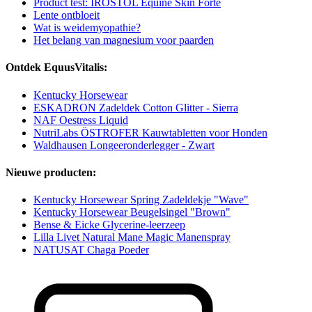
Product test: IROSTOL Equine Skin Forte
Lente ontbloeit
Wat is weidemyopathie?
Het belang van magnesium voor paarden
Ontdek EquusVitalis:
Kentucky Horsewear
ESKADRON Zadeldek Cotton Glitter - Sierra
NAF Oestress Liquid
NutriLabs ÖSTROFER Kauwtabletten voor Honden
Waldhausen Longeeronderlegger - Zwart
Nieuwe producten:
Kentucky Horsewear Spring Zadeldekje "Wave"
Kentucky Horsewear Beugelsingel "Brown"
Bense & Eicke Glycerine-leerzeep
Lilla Livet Natural Mane Magic Manenspray
NATUSAT Chaga Poeder