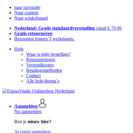
naar navigatie
Naar content
Naar winkelmand
Nederland: Gratis standaardverzending
vanaf € 79,90
Gratis retourneren
Bezorging binnen 3 werkdagen.
Help
Waar is mijn bestelling?
Retourneringen
Verzendkosten
Betalingsmethoden
Contact
Alle help-thema`s
Aanmelden
Nu aanmelden
Ben je
nieuw hier?
Account aanmaken