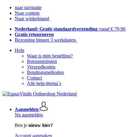
naar navigatie
Naar content
Naar winkelmand
Nederland: Gratis standaardverzending
vanaf € 79,90
Gratis retourneren
Bezorging binnen 3 werkdagen.
Help
Waar is mijn bestelling?
Retourneringen
Verzendkosten
Betalingsmethoden
Contact
Alle help-thema`s
Aanmelden
Nu aanmelden
Ben je
nieuw hier?
Account aanmaken