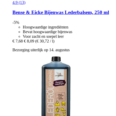
4.9 (13)
Bense & Eicke
Bijenwas Lederbalsem, 250 ml
-5%
Hoogwaardige ingrediënten
Bevat hoogwaardige bijenwas
Voor zacht en soepel leer
€ 7,68
€ 8,09
(€ 30,72 / l)
Bezorging uiterlijk op 14. augustus