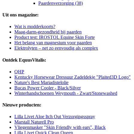
Paardenverzorging (38)
Uit ons magazine:
Wat is modderkoorts?
Maag-darm-gezondheid bij paarden
Product test: IROSTOL Equine Skin Forte
Het belang van magnesium voor paarden
Elektrolyten – net zo eenvoudig als complex
Ontdek EquusVitalis:
QHP
Kentucky Horsewear Dressuur Zadeldekje "Plaited3D Logo"
Nature's Best Mariadistelolie
Bucas Power Cooler - Black/Silver
Winterhandschoenen Weymouth - Zwart/Stonewashed
Nieuwe producten:
Lilla Livet Aloe Itch Out Verzorgingsspray
Marstall Naturell Pro
Vliegenmasker "Skin Friendly with ears", Black
Lilla Livet Quick Clean Queen