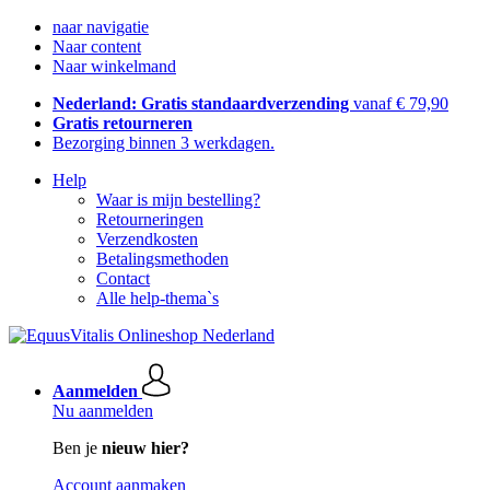
naar navigatie
Naar content
Naar winkelmand
Nederland: Gratis standaardverzending
vanaf € 79,90
Gratis retourneren
Bezorging binnen 3 werkdagen.
Help
Waar is mijn bestelling?
Retourneringen
Verzendkosten
Betalingsmethoden
Contact
Alle help-thema`s
Aanmelden
Nu aanmelden
Ben je
nieuw hier?
Account aanmaken