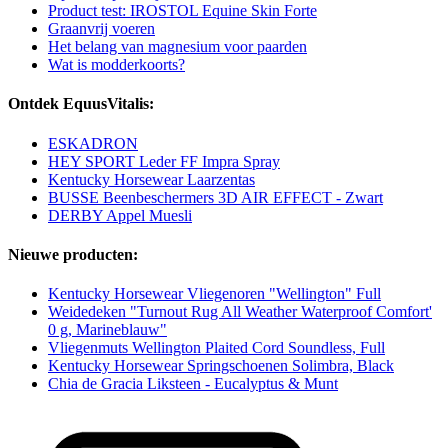
Product test: IROSTOL Equine Skin Forte
Graanvrij voeren
Het belang van magnesium voor paarden
Wat is modderkoorts?
Ontdek EquusVitalis:
ESKADRON
HEY SPORT Leder FF Impra Spray
Kentucky Horsewear Laarzentas
BUSSE Beenbeschermers 3D AIR EFFECT - Zwart
DERBY Appel Muesli
Nieuwe producten:
Kentucky Horsewear Vliegenoren "Wellington" Full
Weidedeken "Turnout Rug All Weather Waterproof Comfort'
0 g, Marineblauw"
Vliegenmuts Wellington Plaited Cord Soundless, Full
Kentucky Horsewear Springschoenen Solimbra, Black
Chia de Gracia Liksteen - Eucalyptus & Munt