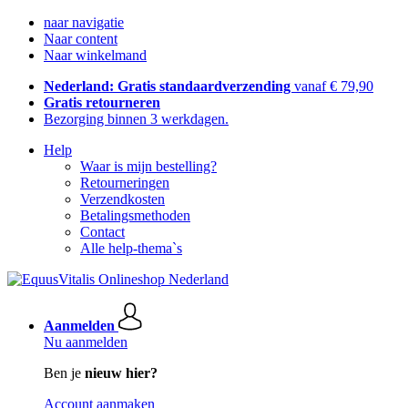
naar navigatie
Naar content
Naar winkelmand
Nederland: Gratis standaardverzending
vanaf € 79,90
Gratis retourneren
Bezorging binnen 3 werkdagen.
Help
Waar is mijn bestelling?
Retourneringen
Verzendkosten
Betalingsmethoden
Contact
Alle help-thema`s
Aanmelden
Nu aanmelden
Ben je
nieuw hier?
Account aanmaken