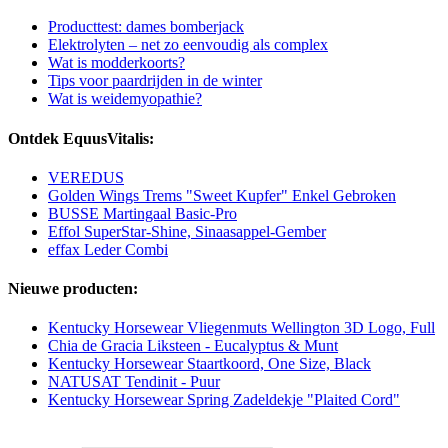
Producttest: dames bomberjack
Elektrolyten – net zo eenvoudig als complex
Wat is modderkoorts?
Tips voor paardrijden in de winter
Wat is weidemyopathie?
Ontdek EquusVitalis:
VEREDUS
Golden Wings Trems "Sweet Kupfer" Enkel Gebroken
BUSSE Martingaal Basic-Pro
Effol SuperStar-Shine, Sinaasappel-Gember
effax Leder Combi
Nieuwe producten:
Kentucky Horsewear Vliegenmuts Wellington 3D Logo, Full
Chia de Gracia Liksteen - Eucalyptus & Munt
Kentucky Horsewear Staartkoord, One Size, Black
NATUSAT Tendinit - Puur
Kentucky Horsewear Spring Zadeldekje "Plaited Cord"