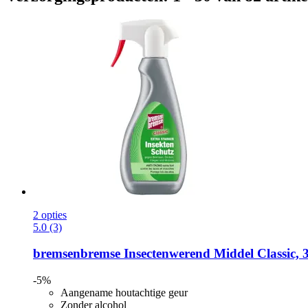
2 opties
5.0 (3)
bremsenbremse
Insectenwerend Middel Classic, 
-5%
Aangename houtachtige geur
Zonder alcohol