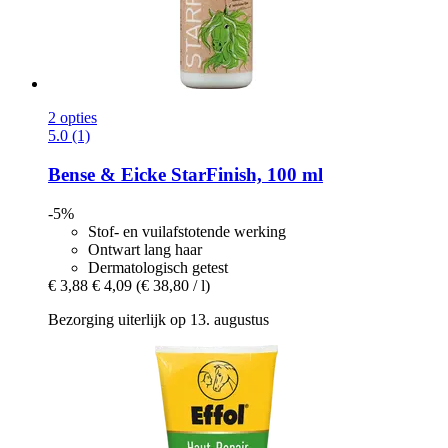
2 opties
5.0 (1)
Bense & Eicke
StarFinish, 100 ml
-5%
Stof- en vuilafstotende werking
Ontwart lang haar
Dermatologisch getest
€ 3,88
€ 4,09
(€ 38,80 / l)
Bezorging uiterlijk op 13. augustus