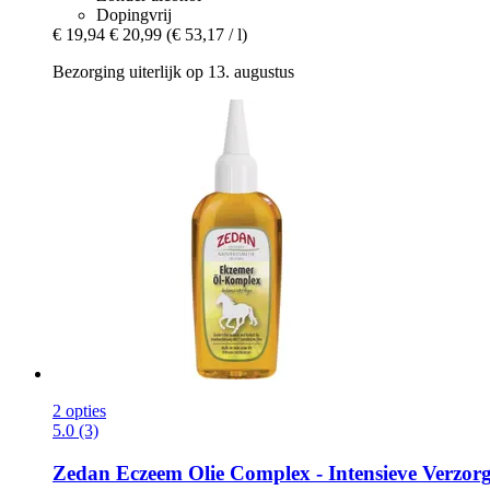
Dopingvrij
€ 19,94
€ 20,99
(€ 53,17 / l)
Bezorging uiterlijk op 13. augustus
2 opties
5.0 (3)
Zedan
Eczeem Olie Complex -​ Intensieve Verzor