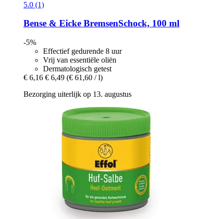
5.0 (1)
Bense & Eicke
BremsenSchock, 100 ml
-5%
Effectief gedurende 8 uur
Vrij van essentiële oliën
Dermatologisch getest
€ 6,16
€ 6,49
(€ 61,60 / l)
Bezorging uiterlijk op 13. augustus