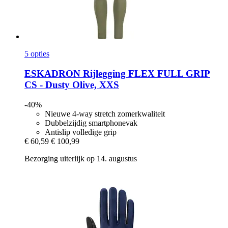
5 opties
ESKADRON
Rijlegging FLEX FULL GRIP
CS -​ Dusty Olive, XXS
-40%
Nieuwe 4-way stretch zomerkwaliteit
Dubbelzijdig smartphonevak
Antislip volledige grip
€ 60,59
€ 100,99
Bezorging uiterlijk op 14. augustus