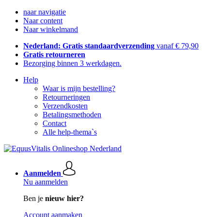
naar navigatie
Naar content
Naar winkelmand
Nederland: Gratis standaardverzending
vanaf € 79,90
Gratis retourneren
Bezorging binnen 3 werkdagen.
Help
Waar is mijn bestelling?
Retourneringen
Verzendkosten
Betalingsmethoden
Contact
Alle help-thema`s
Aanmelden
Nu aanmelden
Ben je
nieuw hier?
Account aanmaken