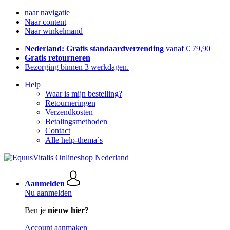
naar navigatie
Naar content
Naar winkelmand
Nederland: Gratis standaardverzending
vanaf € 79,90
Gratis retourneren
Bezorging binnen 3 werkdagen.
Help
Waar is mijn bestelling?
Retourneringen
Verzendkosten
Betalingsmethoden
Contact
Alle help-thema`s
Aanmelden
Nu aanmelden
Ben je
nieuw hier?
Account aanmaken