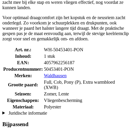
zacht mee bij elke stap en weren vliegen effectief, nog voordat ze
kunnen landen.
Voor optimaal draagcomfort zijn het kopstuk en de neusriem zacht
onderlegd. Zo voorkom je schuurplekken en drukpunten, ook
wanneer je paard het halster langere tijd draagt. Met de praktische
gespen pas je de maat eenvoudig aan, terwijl de stevige keelriemclip
zorgt voor snel en gemakkelijk om- en afdoen.
Art. nr.:
WH-50453401-PON
Inhoud:
1 stuk
EAN:
4057962256187
Producentnummer:
50453401-PON
Merken:
Waldhausen
Full, Cob, Pony (P), Extra warmbloed
Grootte paard:
(XWB)
Seizoen:
Zomer, Lente
Eigenschappen:
Vliegenbescherming
Materiaal:
Polyester
Juridische informatie
Bijpassend