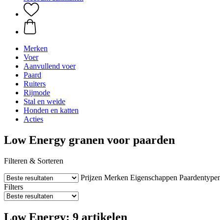
Merken
Voer
Aanvullend voer
Paard
Ruiters
Rijmode
Stal en weide
Honden en katten
Acties
Low Energy granen voor paarden
Filteren & Sorteren
Prijzen
Merken
Eigenschappen
Paardentype
Filters
Low Energy: 9 artikelen