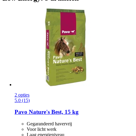
2 opties
5.0 (15)
Pavo
Nature's Best, 15 kg
Gegarandeerd havervrij
Voor licht werk
Laag energieniveau