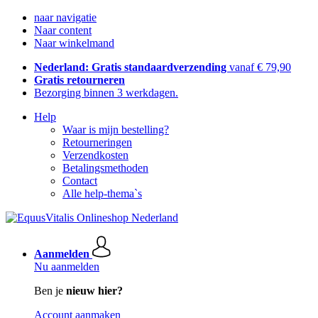
naar navigatie
Naar content
Naar winkelmand
Nederland: Gratis standaardverzending
vanaf € 79,90
Gratis retourneren
Bezorging binnen 3 werkdagen.
Help
Waar is mijn bestelling?
Retourneringen
Verzendkosten
Betalingsmethoden
Contact
Alle help-thema`s
Aanmelden
Nu aanmelden
Ben je
nieuw hier?
Account aanmaken