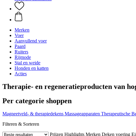
Merken
Voer
Aanvullend voer
Paard
Ruiters
Rijmode
Stal en weide
Honden en katten
Acties
Therapie- en regeneratieproducten van hog
Per categorie shoppen
Magneetveld- & therapiedekens
Massageapparaten
Therapeutische B
Filteren & Sorteren
Prijzen
Highlights
Merken
Deken voering
Ei