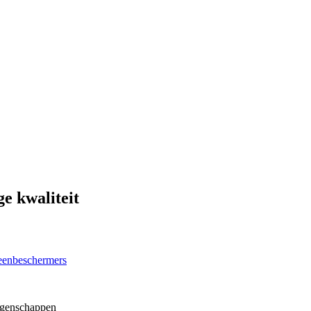
e kwaliteit
eenbeschermers
genschappen