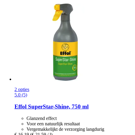
2 opties
5.0 (5)
Effol
SuperStar-​Shine, 750 ml
Glanzend effect
Voor een natuurlijk resultaat
Vergemakkelijkt de verzorging langdurig
€ 16,19
(€ 21,59 / l)