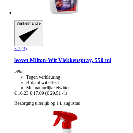
Winkelmandje
3.7 (3)
leovet
Milton-​Wit Vlekkenspray, 550 ml
-5%
Tegen verkleuring
Briljant wit effect
Met natuurlijke eiwitten
€ 16,23
€ 17,09
(€ 29,51 / l)
Bezorging uiterlijk op 14. augustus