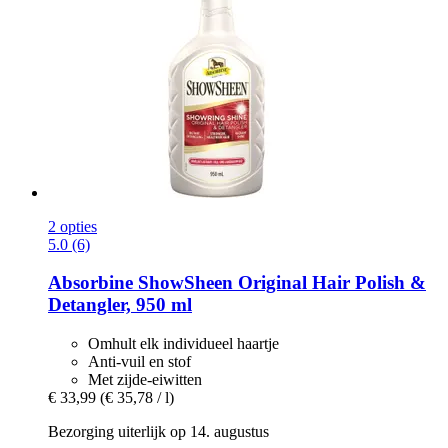
2 opties
5.0 (6)
Absorbine
ShowSheen Original Hair Polish &
Detangler, 950 ml
Omhult elk individueel haartje
Anti-vuil en stof
Met zijde-eiwitten
€ 33,99
(€ 35,78 / l)
Bezorging uiterlijk op 14. augustus