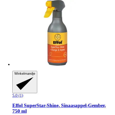
Winkelmandje
5.0 (1)
Effol
SuperStar-​Shine, Sinaasappel-​Gember,
750 ml