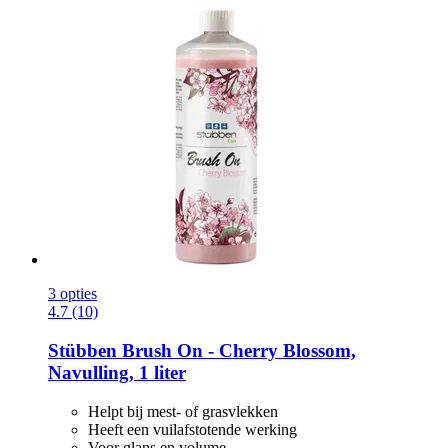
3 opties
4.7 (10)
Stübben
Brush On -​ Cherry Blossom,
Navulling, 1 liter
Helpt bij mest- of grasvlekken
Heeft een vuilafstotende werking
Voor glans en volume