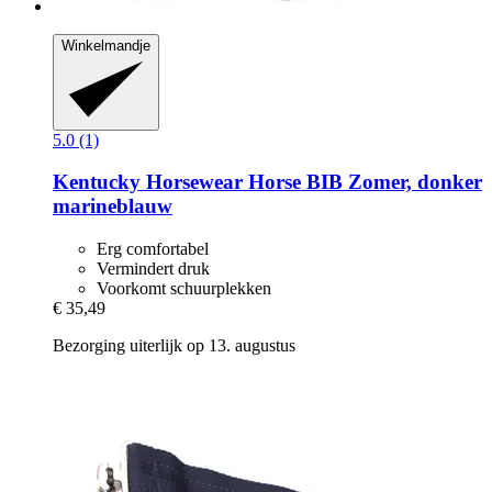
Winkelmandje
5.0 (1)
Kentucky Horsewear
Horse BIB Zomer, donker
marineblauw
Erg comfortabel
Vermindert druk
Voorkomt schuurplekken
€ 35,49
Bezorging uiterlijk op 13. augustus