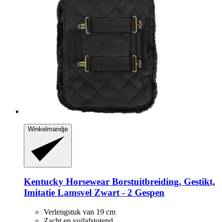
Winkelmandje
Kentucky Horsewear
Borstuitbreiding, Gestikt,
Imitatie Lamsvel Zwart -​ 2 Gespen
Verlengstuk van 19 cm
Zacht en vuilafstotend