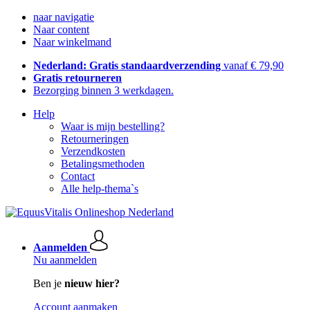
naar navigatie
Naar content
Naar winkelmand
Nederland: Gratis standaardverzending
vanaf € 79,90
Gratis retourneren
Bezorging binnen 3 werkdagen.
Help
Waar is mijn bestelling?
Retourneringen
Verzendkosten
Betalingsmethoden
Contact
Alle help-thema`s
Aanmelden
Nu aanmelden
Ben je
nieuw hier?
Account aanmaken