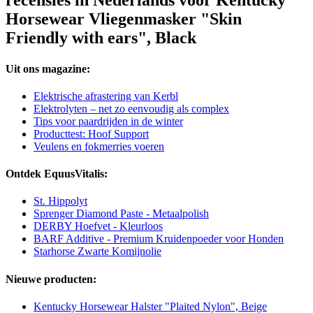
recensies in Nederlands voor Kentucky
Horsewear Vliegenmasker "Skin
Friendly with ears", Black
Uit ons magazine:
Elektrische afrastering van Kerbl
Elektrolyten – net zo eenvoudig als complex
Tips voor paardrijden in de winter
Producttest: Hoof Support
Veulens en fokmerries voeren
Ontdek EquusVitalis:
St. Hippolyt
Sprenger Diamond Paste - Metaalpolish
DERBY Hoefvet - Kleurloos
BARF Additive - Premium Kruidenpoeder voor Honden
Starhorse Zwarte Komijnolie
Nieuwe producten:
Kentucky Horsewear Halster "Plaited Nylon", Beige