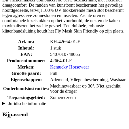
draagcomfort. De randen van kunstbont beschermen het gevoelige
hoofdgedeelte, terwijl 100% UV-blokkerende mesh-stof beschermt
tegen agressieve zonnestralen en insecten. Zachte oren en
comfortabele inzetstukken op het voorhoofd, de nek en de kaken
maximaliseren het zachte gevoel. Een dubbele, robuuste
klittenbandsluiting houdt het Fly Mask Skin Friendly op zijn plaats.
Art. nr.:
KH-42664-01-F
Inhoud:
1 stuk
EAN:
5407010748055
Producentnummer:
42664-01-F
Merken:
Kentucky Horsewear
Grootte paard:
Full
Eigenschappen:
Ademend, Vliegenbescherming, Wasbaar
Machinewasbaar op 30°, Niet geschikt
Onderhoudsinstructies:
voor de droger
Toepassingsgebied:
Zomereczeem
Juridische informatie
Bijpassend