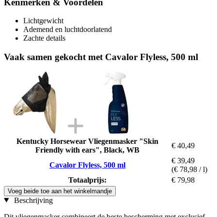
Kenmerken & Voordelen
Lichtgewicht
Ademend en luchtdoorlatend
Zachte details
Vaak samen gekocht met Cavalor Flyless, 500 ml
Kentucky Horsewear Vliegenmasker "Skin
€ 40,49
Friendly with ears", Black, WB
€ 39,49
Cavalor Flyless, 500 ml
(€ 78,98 / l)
Totaalprijs:
€ 79,98
Voeg beide toe aan het winkelmandje
Beschrijving
Dit vliegenmasker combineert de beste bescherming met exclusief