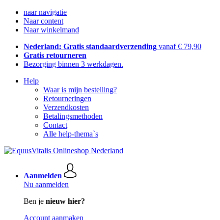
naar navigatie
Naar content
Naar winkelmand
Nederland: Gratis standaardverzending
vanaf € 79,90
Gratis retourneren
Bezorging binnen 3 werkdagen.
Help
Waar is mijn bestelling?
Retourneringen
Verzendkosten
Betalingsmethoden
Contact
Alle help-thema`s
Aanmelden
Nu aanmelden
Ben je
nieuw hier?
Account aanmaken