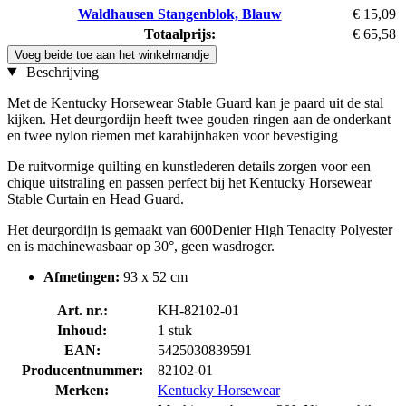
Waldhausen Stangenblok, Blauw
€ 15,09
Totaalprijs:
€ 65,58
Voeg beide toe aan het winkelmandje
Beschrijving
Met de Kentucky Horsewear Stable Guard kan je paard uit de stal
kijken. Het deurgordijn heeft twee gouden ringen aan de onderkant
en twee nylon riemen met karabijnhaken voor bevestiging
De ruitvormige quilting en kunstlederen details zorgen voor een
chique uitstraling en passen perfect bij het Kentucky Horsewear
Stable Curtain en Head Guard.
Het deurgordijn is gemaakt van 600Denier High Tenacity Polyester
en is machinewasbaar op 30°, geen wasdroger.
Afmetingen:
93 x 52 cm
Art. nr.:
KH-82102-01
Inhoud:
1 stuk
EAN:
5425030839591
Producentnummer:
82102-01
Merken:
Kentucky Horsewear