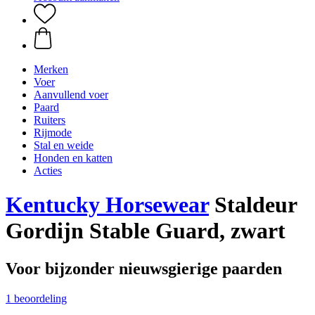
Merken
Voer
Aanvullend voer
Paard
Ruiters
Rijmode
Stal en weide
Honden en katten
Acties
Kentucky Horsewear
Staldeur
Gordijn Stable Guard, zwart
Voor bijzonder nieuwsgierige paarden
1 beoordeling