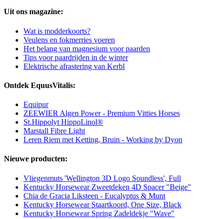
Uit ons magazine:
Wat is modderkoorts?
Veulens en fokmerries voeren
Het belang van magnesium voor paarden
Tips voor paardrijden in de winter
Elektrische afrastering van Kerbl
Ontdek EquusVitalis:
Equipur
ZEEWIER Algen Power - Premium Vitties Horses
St.Hippolyt HippoLinol®
Marstall Fibre Light
Leren Riem met Ketting, Bruin - Working by Dyon
Nieuwe producten:
Vliegenmuts 'Wellington 3D Logo Soundless', Full
Kentucky Horsewear Zweetdeken 4D Spacer "Beige"
Chia de Gracia Liksteen - Eucalyptus & Munt
Kentucky Horsewear Staartkoord, One Size, Black
Kentucky Horsewear Spring Zadeldekje "Wave"