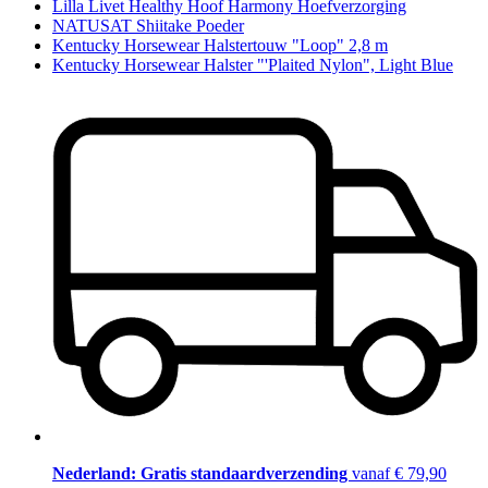
Lilla Livet Healthy Hoof Harmony Hoefverzorging
NATUSAT Shiitake Poeder
Kentucky Horsewear Halstertouw "Loop" 2,8 m
Kentucky Horsewear Halster "'Plaited Nylon", Light Blue
Nederland: Gratis standaardverzending
vanaf € 79,90