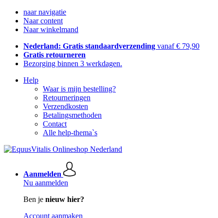
naar navigatie
Naar content
Naar winkelmand
Nederland: Gratis standaardverzending
vanaf € 79,90
Gratis retourneren
Bezorging binnen 3 werkdagen.
Help
Waar is mijn bestelling?
Retourneringen
Verzendkosten
Betalingsmethoden
Contact
Alle help-thema`s
Aanmelden
Nu aanmelden
Ben je
nieuw hier?
Account aanmaken