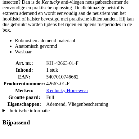
insecten? Dan is de
Kentucky
anti-vliegen neusgatbeschermer de
eenvoudige en praktische oplossing. De dichtmazige netstof is
extreem ademend en wordt eenvoudig aan de neusriem van het
hoofdstel of halster bevestigd met praktische klittenbanden. Hij kan
dus gebruikt worden tijdens het rijden en tijdens rustperiodes in de
box.
Robuust en ademend materiaal
Anatomisch gevormd
Wasbaar
Art. nr.:
KH-42663-01-F
Inhoud:
1 stuk
EAN:
5407010746662
Producentnummer:
42663-01-F
Merken:
Kentucky Horsewear
Grootte paard:
Full
Eigenschappen:
Ademend, Vliegenbescherming
Juridische informatie
Bijpassend