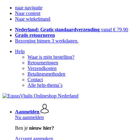
naar navigatie
Naar content
Naar winkelmand
Nederland: Gratis standaardverzending
vanaf € 79,90
Gratis retourneren
Bezorging binnen 3 werkdagen.
Help
Waar is mijn bestelling?
Retourneringen
Verzendkosten
Betalingsmethoden
Contact
Alle help-thema`s
Aanmelden
Nu aanmelden
Ben je
nieuw hier?
Account aanmaken