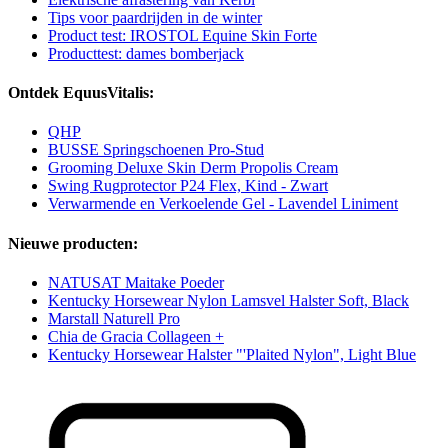
Tips voor paardrijden in de winter
Product test: IROSTOL Equine Skin Forte
Producttest: dames bomberjack
Ontdek EquusVitalis:
QHP
BUSSE Springschoenen Pro-Stud
Grooming Deluxe Skin Derm Propolis Cream
Swing Rugprotector P24 Flex, Kind - Zwart
Verwarmende en Verkoelende Gel - Lavendel Liniment
Nieuwe producten:
NATUSAT Maitake Poeder
Kentucky Horsewear Nylon Lamsvel Halster Soft, Black
Marstall Naturell Pro
Chia de Gracia Collageen +
Kentucky Horsewear Halster "'Plaited Nylon", Light Blue