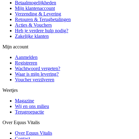
Betaalmogelijkheden
Mijn klantenaccount
Verzending & Levering
Retouren & Terugbetalingen
Acties & Vouchers
Heb je verdere hulp nodig?
Zakelijke klanten
Mijn account
Aanmelden
Registreren
Wachtwoord vergeten?
Waar is mijn levering?
Voucher verzilveren
Weetjes
Magazine
Wij en ons milieu
Terugroepactie
Over Equus Vitalis
Over Equus Vitalis
Contact