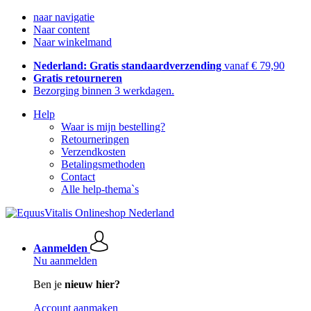
naar navigatie
Naar content
Naar winkelmand
Nederland: Gratis standaardverzending
vanaf € 79,90
Gratis retourneren
Bezorging binnen 3 werkdagen.
Help
Waar is mijn bestelling?
Retourneringen
Verzendkosten
Betalingsmethoden
Contact
Alle help-thema`s
Aanmelden
Nu aanmelden
Ben je
nieuw hier?
Account aanmaken