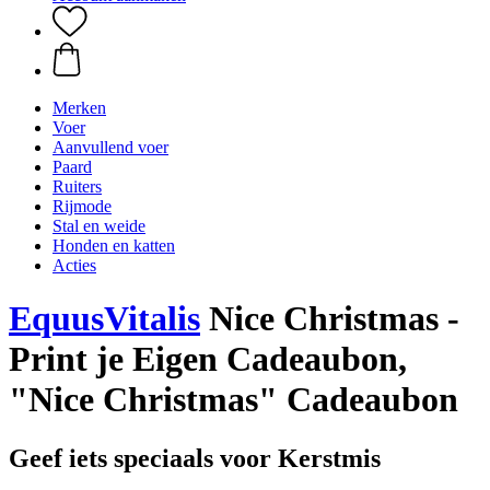
Merken
Voer
Aanvullend voer
Paard
Ruiters
Rijmode
Stal en weide
Honden en katten
Acties
EquusVitalis
Nice Christmas -
Print je Eigen Cadeaubon,
"Nice Christmas" Cadeaubon
Geef iets speciaals voor Kerstmis