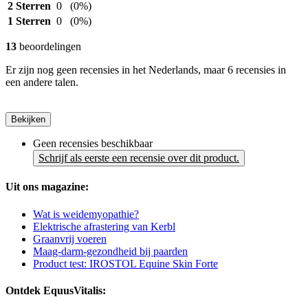
2 Sterren
0
(0%)
1 Sterren
0
(0%)
13
beoordelingen
Er zijn nog geen recensies in het Nederlands, maar 6 recensies in
een andere talen.
Bekijken
Geen recensies beschikbaar
Schrijf als eerste een recensie over dit product.
Uit ons magazine:
Wat is weidemyopathie?
Elektrische afrastering van Kerbl
Graanvrij voeren
Maag-darm-gezondheid bij paarden
Product test: IROSTOL Equine Skin Forte
Ontdek EquusVitalis: