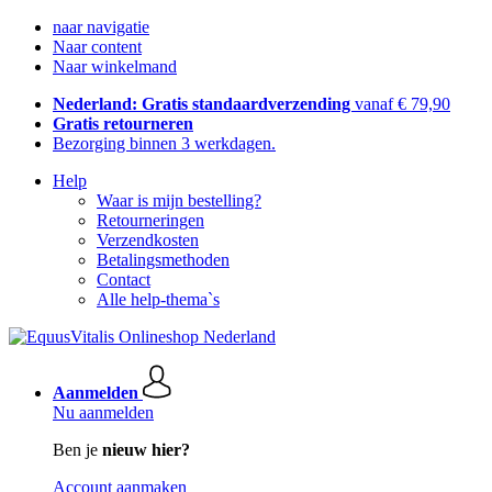
naar navigatie
Naar content
Naar winkelmand
Nederland: Gratis standaardverzending
vanaf € 79,90
Gratis retourneren
Bezorging binnen 3 werkdagen.
Help
Waar is mijn bestelling?
Retourneringen
Verzendkosten
Betalingsmethoden
Contact
Alle help-thema`s
Aanmelden
Nu aanmelden
Ben je
nieuw hier?
Account aanmaken