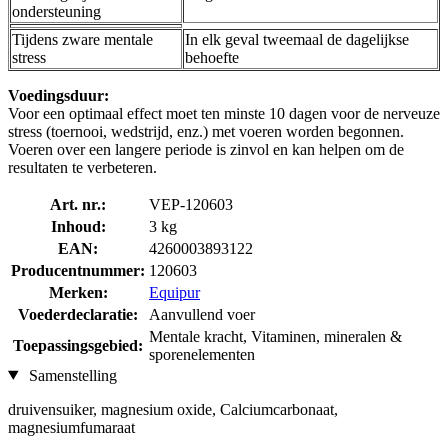
ondersteuning
Tijdens zware mentale
In elk geval tweemaal de dagelijkse
stress
behoefte
Voedingsduur:
Voor een optimaal effect moet ten minste 10 dagen voor de nerveuze
stress (toernooi, wedstrijd, enz.) met voeren worden begonnen.
Voeren over een langere periode is zinvol en kan helpen om de
resultaten te verbeteren.
Art. nr.:
VEP-120603
Inhoud:
3 kg
EAN:
4260003893122
Producentnummer:
120603
Merken:
Equipur
Voederdeclaratie:
Aanvullend voer
Mentale kracht, Vitaminen, mineralen &
Toepassingsgebied:
sporenelementen
Samenstelling
druivensuiker, magnesium oxide, Calciumcarbonaat,
magnesiumfumaraat