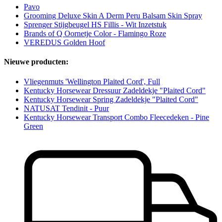
Pavo
Grooming Deluxe Skin A Derm Peru Balsam Skin Spray
Sprenger Stijgbeugel HS Fillis - Wit Inzetstuk
Brands of Q Oornetje Color - Flamingo Roze
VEREDUS Golden Hoof
Nieuwe producten:
Vliegenmuts 'Wellington Plaited Cord', Full
Kentucky Horsewear Dressuur Zadeldekje "Plaited Cord"
Kentucky Horsewear Spring Zadeldekje "Plaited Cord"
NATUSAT Tendinit - Puur
Kentucky Horsewear Transport Combo Fleecedeken - Pine
Green