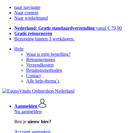
naar navigatie
Naar content
Naar winkelmand
Nederland: Gratis standaardverzending
vanaf € 79,90
Gratis retourneren
Bezorging binnen 3 werkdagen.
Help
Waar is mijn bestelling?
Retourneringen
Verzendkosten
Betalingsmethoden
Contact
Alle help-thema`s
Aanmelden
Nu aanmelden
Ben je
nieuw hier?
Account aanmaken