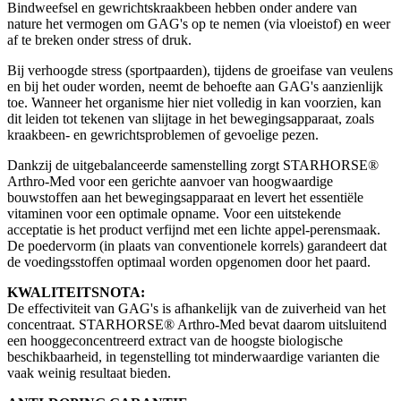
Bindweefsel en gewrichtskraakbeen hebben onder andere van
nature het vermogen om GAG's op te nemen (via vloeistof) en weer
af te breken onder stress of druk.
Bij verhoogde stress (sportpaarden), tijdens de groeifase van veulens
en bij het ouder worden, neemt de behoefte aan GAG's aanzienlijk
toe. Wanneer het organisme hier niet volledig in kan voorzien, kan
dit leiden tot tekenen van slijtage in het bewegingsapparaat, zoals
kraakbeen- en gewrichtsproblemen of gevoelige pezen.
Dankzij de uitgebalanceerde samenstelling zorgt STARHORSE®
Arthro-Med voor een gerichte aanvoer van hoogwaardige
bouwstoffen aan het bewegingsapparaat en levert het essentiële
vitaminen voor een optimale opname. Voor een uitstekende
acceptatie is het product verfijnd met een lichte appel-perensmaak.
De poedervorm (in plaats van conventionele korrels) garandeert dat
de voedingsstoffen optimaal worden opgenomen door het paard.
KWALITEITSNOTA:
De effectiviteit van GAG's is afhankelijk van de zuiverheid van het
concentraat. STARHORSE® Arthro-Med bevat daarom uitsluitend
een hooggeconcentreerd extract van de hoogste biologische
beschikbaarheid, in tegenstelling tot minderwaardige varianten die
vaak weinig resultaat bieden.