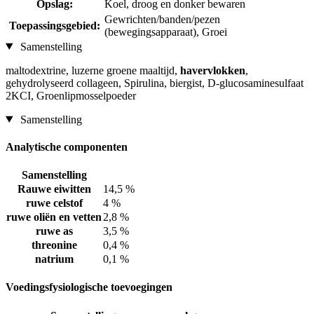
Opslag:
Koel, droog en donker bewaren
Gewrichten/banden/pezen
Toepassingsgebied:
(bewegingsapparaat), Groei
Samenstelling
maltodextrine, luzerne groene maaltijd,
havervlokken
,
gehydrolyseerd collageen, Spirulina, biergist, D-glucosaminesulfaat
2KCI, Groenlipmosselpoeder
Samenstelling
Analytische componenten
Samenstelling
Rauwe eiwitten
14,5 %
ruwe celstof
4 %
ruwe oliën en vetten
2,8 %
ruwe as
3,5 %
threonine
0,4 %
natrium
0,1 %
Voedingsfysiologische toevoegingen