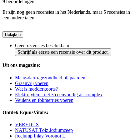
9
beoordelingen
Er zijn nog geen recensies in het Nederlands, maar 5 recensies in
een andere talen.
Bekijken
Geen recensies beschikbaar
Schrijf als eerste een recensie over dit product.
Uit ons magazine:
Maag-darm-gezondheid bij paarden
Graanvrij voeren
Wat is modderkoorts?
Elektrolyten – net zo eenvoudig als complex
Veulens en fokmerries voeren
Ontdek EquusVitalis:
VEREDUS
NATUSAT Tölz Jodiumzeep
freejump Inlay Voronoï L