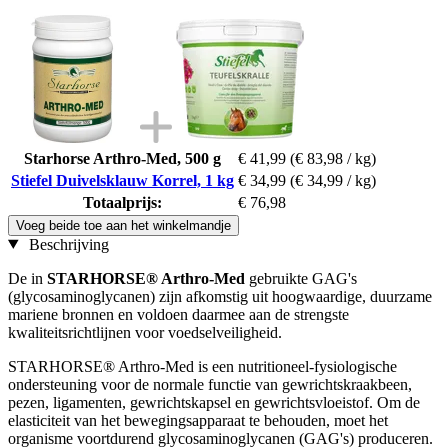
Starhorse Arthro-Med, 500 g
€ 41,99
(€ 83,98 / kg)
Stiefel Duivelsklauw Korrel, 1 kg
€ 34,99
(€ 34,99 / kg)
Totaalprijs:
€ 76,98
Voeg beide toe aan het winkelmandje
Beschrijving
De in
STARHORSE® Arthro-Med
gebruikte GAG's
(glycosaminoglycanen) zijn afkomstig uit hoogwaardige, duurzame
mariene bronnen en voldoen daarmee aan de strengste
kwaliteitsrichtlijnen voor voedselveiligheid.
STARHORSE® Arthro-Med is een nutritioneel-fysiologische
ondersteuning voor de normale functie van gewrichtskraakbeen,
pezen, ligamenten, gewrichtskapsel en gewrichtsvloeistof. Om de
elasticiteit van het bewegingsapparaat te behouden, moet het
organisme voortdurend glycosaminoglycanen (GAG's) produceren.