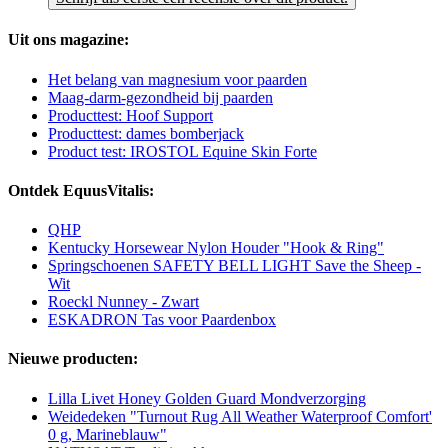
Uit ons magazine:
Het belang van magnesium voor paarden
Maag-darm-gezondheid bij paarden
Producttest: Hoof Support
Producttest: dames bomberjack
Product test: IROSTOL Equine Skin Forte
Ontdek EquusVitalis:
QHP
Kentucky Horsewear Nylon Houder "Hook & Ring"
Springschoenen SAFETY BELL LIGHT Save the Sheep -
Wit
Roeckl Nunney - Zwart
ESKADRON Tas voor Paardenbox
Nieuwe producten:
Lilla Livet Honey Golden Guard Mondverzorging
Weidedeken "Turnout Rug All Weather Waterproof Comfort'
0 g, Marineblauw"