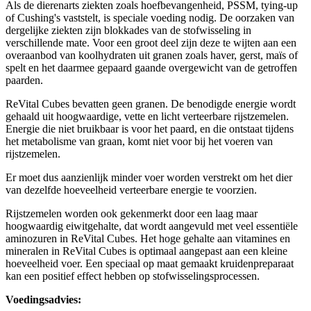
Als de dierenarts ziekten zoals hoefbevangenheid, PSSM, tying-up
of Cushing's vaststelt, is speciale voeding nodig. De oorzaken van
dergelijke ziekten zijn blokkades van de stofwisseling in
verschillende mate. Voor een groot deel zijn deze te wijten aan een
overaanbod van koolhydraten uit granen zoals haver, gerst, maïs of
spelt en het daarmee gepaard gaande overgewicht van de getroffen
paarden.
ReVital Cubes bevatten geen granen. De benodigde energie wordt
gehaald uit hoogwaardige, vette en licht verteerbare rijstzemelen.
Energie die niet bruikbaar is voor het paard, en die ontstaat tijdens
het metabolisme van graan, komt niet voor bij het voeren van
rijstzemelen.
Er moet dus aanzienlijk minder voer worden verstrekt om het dier
van dezelfde hoeveelheid verteerbare energie te voorzien.
Rijstzemelen worden ook gekenmerkt door een laag maar
hoogwaardig eiwitgehalte, dat wordt aangevuld met veel essentiële
aminozuren in ReVital Cubes. Het hoge gehalte aan vitamines en
mineralen in ReVital Cubes is optimaal aangepast aan een kleine
hoeveelheid voer. Een speciaal op maat gemaakt kruidenpreparaat
kan een positief effect hebben op stofwisselingsprocessen.
Voedingsadvies: