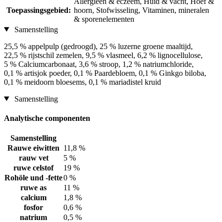
Allergieën & eczeem, Huid & vacht, Hoef &
Toepassingsgebied:
hoorn, Stofwisseling, Vitaminen, mineralen
& sporenelementen
Samenstelling
25,5 % appelpulp (gedroogd), 25 % luzerne groene maaltijd,
22,5 % rijstschil zemelen, 9,5 % vlasmeel, 6,2 % lignocellulose,
5 % Calciumcarbonaat, 3,6 % stroop, 1,2 % natriumchloride,
0,1 % artisjok poeder, 0,1 % Paardebloem, 0,1 % Ginkgo biloba,
0,1 % meidoorn bloesems, 0,1 % mariadistel kruid
Samenstelling
Analytische componenten
Samenstelling
Rauwe eiwitten
11,8 %
rauw vet
5 %
ruwe celstof
19 %
Rohöle und -fette
0 %
ruwe as
11 %
calcium
1,8 %
fosfor
0,6 %
natrium
0,5 %