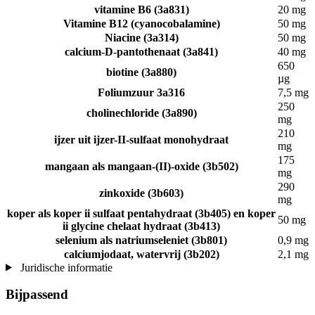
vitamine B6 (3a831)
20 mg
Vitamine B12 (cyanocobalamine)
50 mg
Niacine (3a314)
50 mg
calcium-D-pantothenaat (3a841)
40 mg
650
biotine (3a880)
µg
Foliumzuur 3a316
7,5 mg
250
cholinechloride (3a890)
mg
210
ijzer uit ijzer-II-sulfaat monohydraat
mg
175
mangaan als mangaan-(II)-oxide (3b502)
mg
290
zinkoxide (3b603)
mg
koper als koper ii sulfaat pentahydraat (3b405) en koper
50 mg
ii glycine chelaat hydraat (3b413)
selenium als natriumseleniet (3b801)
0,9 mg
calciumjodaat, watervrij (3b202)
2,1 mg
Juridische informatie
Bijpassend