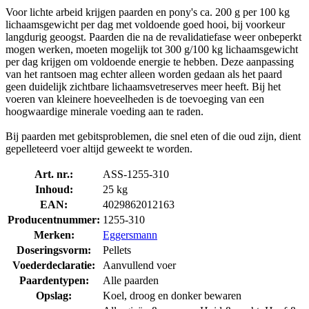
Voor lichte arbeid krijgen paarden en pony's ca. 200 g per 100 kg
lichaamsgewicht per dag met voldoende goed hooi, bij voorkeur
langdurig geoogst. Paarden die na de revalidatiefase weer onbeperkt
mogen werken, moeten mogelijk tot 300 g/100 kg lichaamsgewicht
per dag krijgen om voldoende energie te hebben. Deze aanpassing
van het rantsoen mag echter alleen worden gedaan als het paard
geen duidelijk zichtbare lichaamsvetreserves meer heeft. Bij het
voeren van kleinere hoeveelheden is de toevoeging van een
hoogwaardige minerale voeding aan te raden.
Bij paarden met gebitsproblemen, die snel eten of die oud zijn, dient
gepelleteerd voer altijd geweekt te worden.
Art. nr.:
ASS-1255-310
Inhoud:
25 kg
EAN:
4029862012163
Producentnummer:
1255-310
Merken:
Eggersmann
Doseringsvorm:
Pellets
Voederdeclaratie:
Aanvullend voer
Paardentypen:
Alle paarden
Opslag:
Koel, droog en donker bewaren