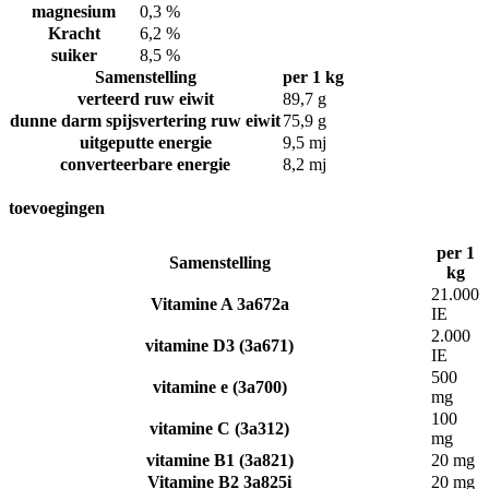
magnesium
0,3 %
Kracht
6,2 %
suiker
8,5 %
Samenstelling
per 1 kg
verteerd ruw eiwit
89,7 g
dunne darm spijsvertering ruw eiwit
75,9 g
uitgeputte energie
9,5 mj
converteerbare energie
8,2 mj
toevoegingen
per 1
Samenstelling
kg
21.000
Vitamine A 3a672a
IE
2.000
vitamine D3 (3a671)
IE
500
vitamine e (3a700)
mg
100
vitamine C (3a312)
mg
vitamine B1 (3a821)
20 mg
Vitamine B2 3a825i
20 mg