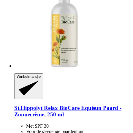
Winkelmandje
St.Hippolyt
Relax BioCare Equisun Paard -​
Zonnecrème, 250 ml
Met SPF 30
Voor de gevoelige paardenhuid