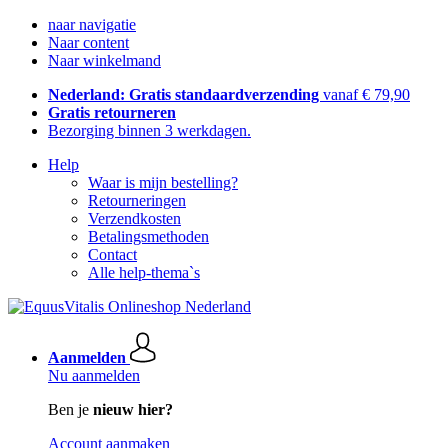
naar navigatie
Naar content
Naar winkelmand
Nederland: Gratis standaardverzending
vanaf € 79,90
Gratis retourneren
Bezorging binnen 3 werkdagen.
Help
Waar is mijn bestelling?
Retourneringen
Verzendkosten
Betalingsmethoden
Contact
Alle help-thema`s
Aanmelden
Nu aanmelden
Ben je
nieuw hier?
Account aanmaken