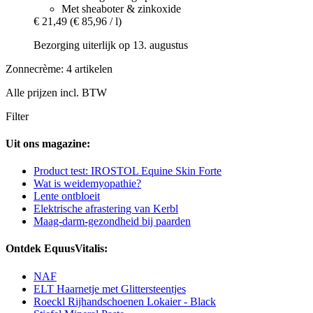
Met sheaboter & zinkoxide
€ 21,49
(€ 85,96 / l)
Bezorging uiterlijk op 13. augustus
Zonnecrème: 4 artikelen
Alle prijzen incl. BTW
Filter
Uit ons magazine:
Product test: IROSTOL Equine Skin Forte
Wat is weidemyopathie?
Lente ontbloeit
Elektrische afrastering van Kerbl
Maag-darm-gezondheid bij paarden
Ontdek EquusVitalis:
NAF
ELT Haarnetje met Glittersteentjes
Roeckl Rijhandschoenen Lokaier - Black