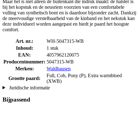
Maar het is niet alleen de buitenkant die indruk maakt: de halster is
bij het kopstuk en de neusriem voorzien van een comfortabele
vulling van synthetisch bont en is daardoor bijzonder zacht. Dankzij
de meervoudige verstelbaarheid van de kinband en het nekstuk kan
deze individueel worden aangepast en biedt je paard het hoogste
comfort.
Art. nr.:
WH-5047315-WB
Inhoud:
1 stuk
EAN:
4057962120075
Producentnummer:
5047315-WB
Merken:
Waldhausen
Full, Cob, Pony (P), Extra warmbloed
Grootte paard:
(XWB)
Juridische informatie
Bijpassend