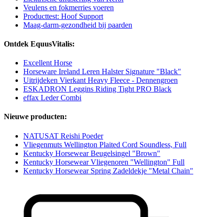
Veulens en fokmerries voeren
Producttest: Hoof Support
Maag-darm-gezondheid bij paarden
Ontdek EquusVitalis:
Excellent Horse
Horseware Ireland Leren Halster Signature "Black"
Uitrijdeken Vierkant Heavy Fleece - Dennengroen
ESKADRON Leggins Riding Tight PRO Black
effax Leder Combi
Nieuwe producten:
NATUSAT Reishi Poeder
Vliegenmuts Wellington Plaited Cord Soundless, Full
Kentucky Horsewear Beugelsingel "Brown"
Kentucky Horsewear Vliegenoren "Wellington" Full
Kentucky Horsewear Spring Zadeldekje "Metal Chain"