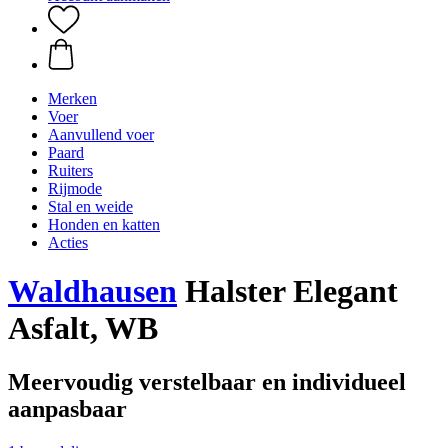
Merken
Voer
Aanvullend voer
Paard
Ruiters
Rijmode
Stal en weide
Honden en katten
Acties
Waldhausen
Halster Elegant
Asfalt, WB
Meervoudig verstelbaar en individueel
aanpasbaar