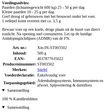
Voedingsadvies:
Paarden (lichaamsgewicht 600 kg) 25 - 50 g per dag
Kleine paarden 10 - 25 g per dag
Geef droog of gebrouwen met het brouwsel onder het voer.
1 eetlepel komt overeen met ca. 3,5 g
Bewaar voer op een koele, droge plaats uit de buurt van direct
zonlicht. Na opening snel consumeren. Let op de huidige
Antidopingrichtlijnen (ADMR) van de FN.
Art. nr.:
Xin-IN-ST003502
Inhoud:
500 g
EAN:
4037877035022
Producentnummer:
ST003502
Merken:
Stiefel
Voederdeclaratie:
Enkelvoudig voer
Ademhalingssysteem, Immuunsysteem en
Toepassingsgebied:
afweer, Spijsvertering & darmflora
Samenstelling
100 % Kamillenblüten
Samenstelling