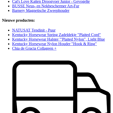
Cat's Love Katten Droogvoer Junior - Gevogelte
BUSSE Neus- en Nekbeschermer Art-Fur
Barnery Magnetische Zweephouder
Nieuwe producten:
NATUSAT Tendinit - Puur
Kentucky Horsewear Spring Zadeldekje "Plaited Cord"
Kentucky Horsewear Halster "'Plaited Nylon", Light Blue
Kentucky Horsewear Nylon Houder "Hook & Ring"
Chia de Gracia Collageen +