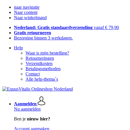
naar navigatie
Naar content
Naar winkelmand
Nederland: Gratis standaardverzending
vanaf € 79,90
Gratis retourneren
Bezorging binnen 3 werkdagen.
Help
Waar is mijn bestelling?
Retourneringen
Verzendkosten
Betalingsmethoden
Contact
Alle help-thema`s
Aanmelden
Nu aanmelden
Ben je
nieuw hier?
Account aanmaken