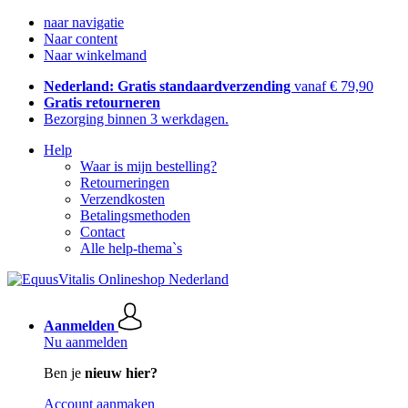
naar navigatie
Naar content
Naar winkelmand
Nederland: Gratis standaardverzending
vanaf € 79,90
Gratis retourneren
Bezorging binnen 3 werkdagen.
Help
Waar is mijn bestelling?
Retourneringen
Verzendkosten
Betalingsmethoden
Contact
Alle help-thema`s
Aanmelden
Nu aanmelden
Ben je
nieuw hier?
Account aanmaken