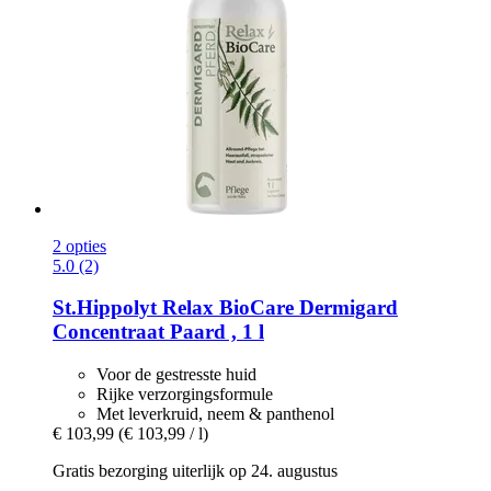
2 opties
5.0 (2)
St.Hippolyt
Relax BioCare Dermigard
Concentraat Paard , 1 l
Voor de gestresste huid
Rijke verzorgingsformule
Met leverkruid, neem & panthenol
€ 103,99
(€ 103,99 / l)
Gratis bezorging uiterlijk op 24. augustus