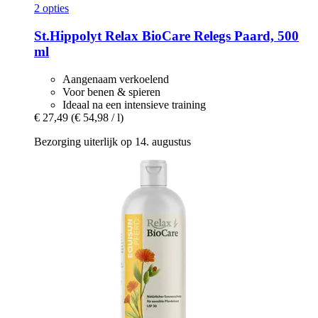
2 opties
St.Hippolyt
Relax BioCare Relegs Paard, 500
ml
Aangenaam verkoelend
Voor benen & spieren
Ideaal na een intensieve training
€ 27,49
(€ 54,98 / l)
Bezorging uiterlijk op 14. augustus