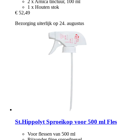
2 x Arnica tinctuur, 100 ml
1 x Houten stok
€ 52,49
Bezorging uiterlijk op 24. augustus
St.Hippolyt
Sproeikop voor 500 ml Fles
Voor flessen van 500 ml
Bijzonder fijne sproeilnevel