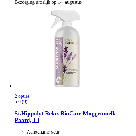
Bezorging uiterlijk op 14. augustus
2 opties
5.0 (9)
St.Hippolyt
Relax BioCare Muggenmelk
Paard, 1 l
Aangename geur