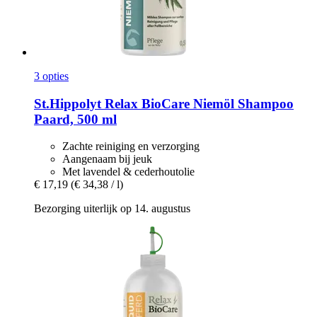
3 opties
St.Hippolyt
Relax BioCare Niemöl Shampoo
Paard, 500 ml
Zachte reiniging en verzorging
Aangenaam bij jeuk
Met lavendel & cederhoutolie
€ 17,19
(€ 34,38 / l)
Bezorging uiterlijk op 14. augustus