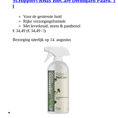
St.Hippolyt
Relax BioCare Dermigard Paard, 1
l
Voor de gestresste huid
Rijke verzorgingsformule
Met leverkruid, neem & panthenol
€ 34,49
(€ 34,49 / l)
Bezorging uiterlijk op 14. augustus