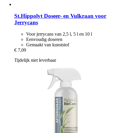
St.Hippolyt
Doseer-​ en Vulkraan voor
Jerrycans
Voor jerrycans van 2,5 l, 5 l en 10 l
Eenvoudig doseren
Gemaakt van kunststof
€ 7,09
Tijdelijk niet leverbaar