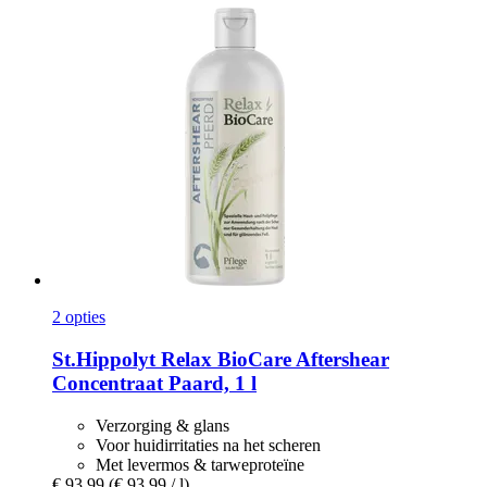
2 opties
St.Hippolyt
Relax BioCare Aftershear
Concentraat Paard, 1 l
Verzorging & glans
Voor huidirritaties na het scheren
Met levermos & tarweproteïne
€ 93,99
(€ 93,99 / l)