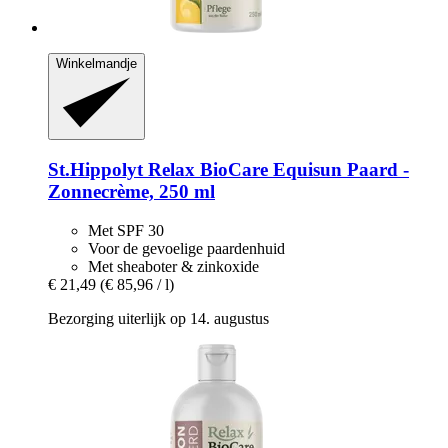
Winkelmandje
St.Hippolyt
Relax BioCare Equisun Paard -​
Zonnecrème, 250 ml
Met SPF 30
Voor de gevoelige paardenhuid
Met sheaboter & zinkoxide
€ 21,49
(€ 85,96 / l)
Bezorging uiterlijk op 14. augustus