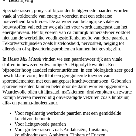
Beschrijving
Speciale rassen, pony's of bijzonder lichtgevoede paarden worden
vaak al voldoende van energie voorzien met een schaarse
hoeveelheid krachtvoer. De aanvoer van belangrijke vitale en
bouwstoffen valt echter weg als het voer wordt aangepast aan het
energieniveau. Het bijvoeren van calciumrijk mineraalvoer voldoet
niet aan de werkelijke voedingsstoffenbehoefte van deze paarden.
Tekortverschijnselen zoals lusteloosheid, nervositeit, neiging tot
allergieën of spijsverteringsproblemen kunnen het gevolg zijn.
In
Hesta Mix Muesli
vinden we een paardenvoer rijk aan vitale
stoffen in bewezen volwaardige St. Hippolyt kwaliteit. Een
bijzonder hoog aandeel micronutriënten, in een biologisch zeer goed
beschikbare vorm, leidt tot een gereguleerde toevoer van
sporenelementen met een aangepast krachtvoerrantsoen. Gebonden
sporenelementen kunnen beter door de darm worden opgenomen.
Waardevolle oliën uit lijnzaad, maïskiemen, druivenpitten en zwarte
komijn leveren meervoudig onverzadigde vetzuren zoals linolzuur,
alfa- en gamma-linoleenzuur.
Voor regelmatig werkende paarden met een gemiddelde
krachtvoerbehoefte
Voor lichtgevoede paarden
Voor grotere rassen zoals Andalusiërs, Lusitanos,
koudbloedrassen, Arabieren, Tinkers of Friezen