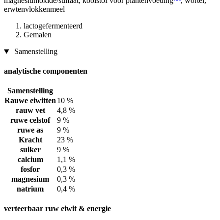
magnesiumoxide/sulfaat, koolstof voor plantenvoeding
, wortel,
erwtenvlokkenmeel
lactogefermenteerd
Gemalen
Samenstelling
analytische componenten
Samenstelling
Rauwe eiwitten
10 %
rauw vet
4,8 %
ruwe celstof
9 %
ruwe as
9 %
Kracht
23 %
suiker
9 %
calcium
1,1 %
fosfor
0,3 %
magnesium
0,3 %
natrium
0,4 %
verteerbaar ruw eiwit & energie