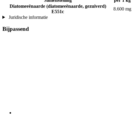
Samenstelling
per 1 kg
Diatomeeënaarde (diatomeeënaarde, gezuiverd)
8.600 mg
E551c
Juridische informatie
Bijpassend