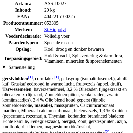
Art. nr.:
ASS-10027
Inhoud:
20 kg
EAN:
4042215100225
Producentnummer:
053305
Merken:
St.Hippolyt
Voederdeclaratie:
Volledig voer
Paardentypen:
Speciale rassen
Opslag:
Koel, droog en donker bewaren
Huid & vacht, Spijsvertering & darmflora,
Toepassingsgebied:
Vitaminen, mineralen & sporenelementen
Samenstelling
[1]
[1]
gerstvlokken
, cornflakes
, palasyrup (isomaltulosemel.), alfalfa
kaf, Graskaf gedroogd in warme lucht, fruitvezels (appel, druif),
Tarwezemelen
, haverzemelmeel, 3,2 % Oliezaden fijngekraakt en
oliecakemix (lijnzaad, Zonnebloempitten, venkelzaden, zwarte
komijnzaadjes), 2,4 % Olie blend koud geperst (lijnolie,
zonnebloemolie,
maïsolie
), maisspruiten, Calciumcarbonaat
maritiem, Mineraal calciumcarbonaat, bietenvezels, 1,3 % Kruiden
(pepermunt, rozemarijn, Thymian, koriander, brandnetel bladeren,
Echte kamille, Fenegriekzaad), biergist, Zout, gerstespruiten, azijn,
knoflook, rijstkiemen, magnesiumoxide/fosfaat,
[2]