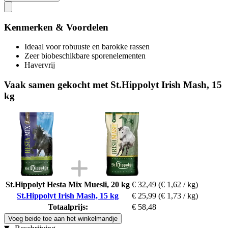
Kenmerken & Voordelen
Ideaal voor robuuste en barokke rassen
Zeer biobeschikbare sporenelementen
Havervrij
Vaak samen gekocht met St.Hippolyt Irish Mash, 15
kg
St.Hippolyt Hesta Mix Muesli, 20 kg
€ 32,49
(€ 1,62 / kg)
St.Hippolyt Irish Mash, 15 kg
€ 25,99
(€ 1,73 / kg)
Totaalprijs:
€ 58,48
Voeg beide toe aan het winkelmandje