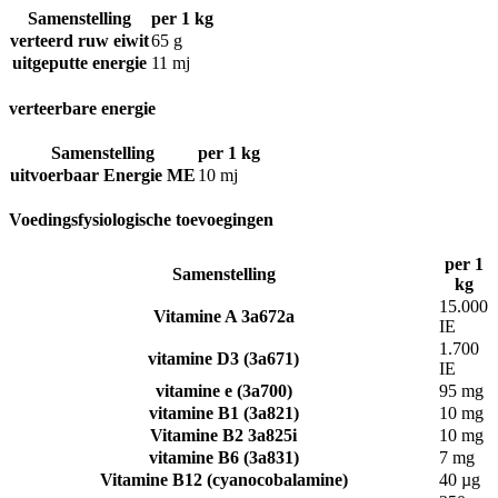
Samenstelling
per 1 kg
verteerd ruw eiwit
65 g
uitgeputte energie
11 mj
verteerbare energie
Samenstelling
per 1 kg
uitvoerbaar Energie ME
10 mj
Voedingsfysiologische toevoegingen
per 1
Samenstelling
kg
15.000
Vitamine A 3a672a
IE
1.700
vitamine D3 (3a671)
IE
vitamine e (3a700)
95 mg
vitamine B1 (3a821)
10 mg
Vitamine B2 3a825i
10 mg
vitamine B6 (3a831)
7 mg
Vitamine B12 (cyanocobalamine)
40 µg