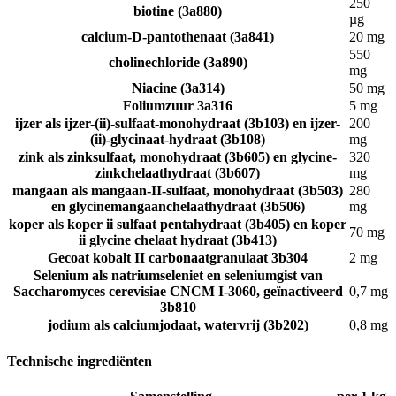
250
biotine (3a880)
µg
calcium-D-pantothenaat (3a841)
20 mg
550
cholinechloride (3a890)
mg
Niacine (3a314)
50 mg
Foliumzuur 3a316
5 mg
ijzer als ijzer-(ii)-sulfaat-monohydraat (3b103) en ijzer-
200
(ii)-glycinaat-hydraat (3b108)
mg
zink als zinksulfaat, monohydraat (3b605) en glycine-
320
zinkchelaathydraat (3b607)
mg
mangaan als mangaan-II-sulfaat, monohydraat (3b503)
280
en glycinemangaanchelaathydraat (3b506)
mg
koper als koper ii sulfaat pentahydraat (3b405) en koper
70 mg
ii glycine chelaat hydraat (3b413)
Gecoat kobalt II carbonaatgranulaat 3b304
2 mg
Selenium als natriumseleniet en seleniumgist van
Saccharomyces cerevisiae CNCM I-3060, geïnactiveerd
0,7 mg
3b810
jodium als calciumjodaat, watervrij (3b202)
0,8 mg
Technische ingrediënten