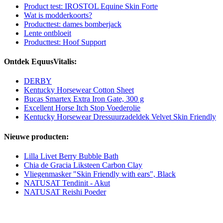
Product test: IROSTOL Equine Skin Forte
Wat is modderkoorts?
Producttest: dames bomberjack
Lente ontbloeit
Producttest: Hoof Support
Ontdek EquusVitalis:
DERBY
Kentucky Horsewear Cotton Sheet
Bucas Smartex Extra Iron Gate, 300 g
Excellent Horse Itch Stop Voederolie
Kentucky Horsewear Dressuurzadeldek Velvet Skin Friendly
Nieuwe producten:
Lilla Livet Berry Bubble Bath
Chia de Gracia Liksteen Carbon Clay
Vliegenmasker "Skin Friendly with ears", Black
NATUSAT Tendinit - Akut
NATUSAT Reishi Poeder