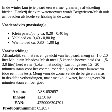
In de winter kun je je paard een warme, graanvrije afwisseling
bieden. Dankzij de extra watertoevoer wordt Bergwiesen-Mash ook
aanbevolen als koele verfrissing in de zomer.
Voederadvies (mash/dag):
Klein paard/pony ca. 0,20 - 0,40 kg
Volbloed ca. 0,40 - 0,80 kg
Warmbloed ca. 0,80 - 1,00 kg
Voorbereiding:
Afhankelijk van het ras en gewicht van het paard: meng ca. 1,0-2,0
liter Mountain Meadow Mash met 1,5 keer de hoeveelheid (ca. 1,5-
3,0 liter) heet water (koken niet nodig). Laat ongeveer 15 - 20
minuten staan voor het voeren, roer dan goed en voer lauwwarm
(doe een hitte test). Meng voor de zomerversie de bergweide mash
in dezelfde verhoudingen, maar met koud water, laat ongeveer 20
minuten staan en roer goed.
Art. nr.:
ASS-052657
Inhoud:
12,50 kg
EAN:
4250006304701
Producentnummer:
052657