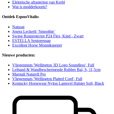
Elektrische afrastering van Kerbl
Wat is modderkoorts?
Ontdek EquusVitalis:
Natusat
Josera Leckerli ¨Smoothie¨
Swing Rugprotector P24 Flex, Kind - Zwart
ESTELLA Seniorensap
Excellent Horse Monnikspeper
Nieuwe producten:
Vliegenmuts 'Wellington 3D Logo Soundless', Full
Leiband & Wandbeschermende Rubber Bal, S, 11,5cm
Marstall Naturell Pro
Vliegenmuts 'Wellington Plaited Cord', Full
Kentucky Horsewear Nylon Lamsvel Halster Soft, Black