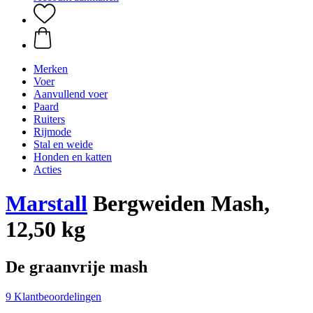
Merken
Voer
Aanvullend voer
Paard
Ruiters
Rijmode
Stal en weide
Honden en katten
Acties
Marstall
Bergweiden Mash,
12,50 kg
De graanvrije mash
9 Klantbeoordelingen