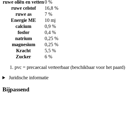
ruwe oliën en vetten
0 %
ruwe celstof
16,8 %
ruwe as
7 %
Energie ME
10 mj
calcium
0,9 %
fosfor
0,4 %
natrium
0,25 %
magnesium
0,25 %
Kracht
5,5 %
Zucker
6 %
pvc = precaecaal verteerbaar (beschikbaar voor het paard)
Juridische informatie
Bijpassend