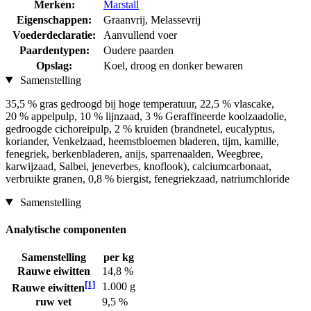
Merken:
Marstall
Eigenschappen:
Graanvrij, Melassevrij
Voederdeclaratie:
Aanvullend voer
Paardentypen:
Oudere paarden
Opslag:
Koel, droog en donker bewaren
Samenstelling
35,5 % gras gedroogd bij hoge temperatuur, 22,5 % vlascake,
20 % appelpulp, 10 % lijnzaad, 3 % Geraffineerde koolzaadolie,
gedroogde cichoreipulp, 2 % kruiden (brandnetel, eucalyptus,
koriander, Venkelzaad, heemstbloemen bladeren, tijm, kamille,
fenegriek, berkenbladeren, anijs, sparrenaalden, Weegbree,
karwijzaad, Salbei, jeneverbes, knoflook), calciumcarbonaat,
verbruikte granen, 0,8 % biergist, fenegriekzaad, natriumchloride
Samenstelling
Analytische componenten
Samenstelling
per kg
Rauwe eiwitten
14,8 %
[1]
1.000 g
Rauwe eiwitten
ruw vet
9,5 %