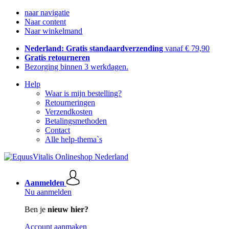
naar navigatie
Naar content
Naar winkelmand
Nederland: Gratis standaardverzending
vanaf € 79,90
Gratis retourneren
Bezorging binnen 3 werkdagen.
Help
Waar is mijn bestelling?
Retourneringen
Verzendkosten
Betalingsmethoden
Contact
Alle help-thema`s
Aanmelden
Nu aanmelden
Ben je
nieuw hier?
Account aanmaken