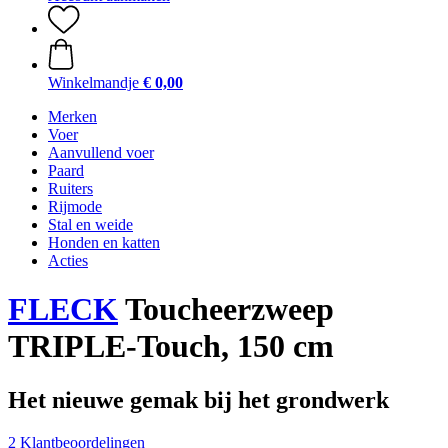
Winkelmandje
€ 0,00
Merken
Voer
Aanvullend voer
Paard
Ruiters
Rijmode
Stal en weide
Honden en katten
Acties
FLECK
Toucheerzweep
TRIPLE-Touch, 150 cm
Het nieuwe gemak bij het grondwerk
2 Klantbeoordelingen