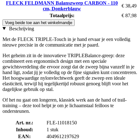
FLECK FELDMANN Balanszweep CARBON - 110
€ 38,49
cm, Donkerblauw
Totaalprijs:
€ 87,98
Voeg beide toe aan het winkelmandje
Beschrijving
Met de FLECK TRIPLE-Touch in je hand ervaar je een volledig
nieuwe precisie in de communicatie met je paard.
Het geheim zit in de innovatieve TRIPLEBalance-greep: deze
combineert een ergonomisch design met een speciale
gewichtsverdeling die ervoor zorgt dat de zweep bijna vanzelf in je
hand ligt, zodat jij je volledig op de fijne signalen kunt concentreren.
Het hoogwaardige nylonvlechtwerk geeft de zweep een ideale
elasticiteit, terwijl hij tegelijkertijd robuust genoeg blijft voor het
dagelijkse gebruik op stal.
Of het nu gaat om longeren, klassiek werk aan de hand of trail-
training – deze tool helpt je om je lichaamstaal feilloos te
ondersteunen.
Art. nr.:
FLE-11018150
Inhoud:
1 stuk
EAN:
4049612197629