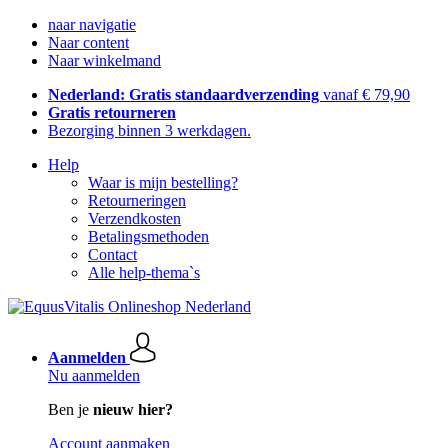
naar navigatie
Naar content
Naar winkelmand
Nederland: Gratis standaardverzending
vanaf € 79,90
Gratis retourneren
Bezorging binnen 3 werkdagen.
Help
Waar is mijn bestelling?
Retourneringen
Verzendkosten
Betalingsmethoden
Contact
Alle help-thema`s
Aanmelden
Nu aanmelden
Ben je
nieuw hier?
Account aanmaken