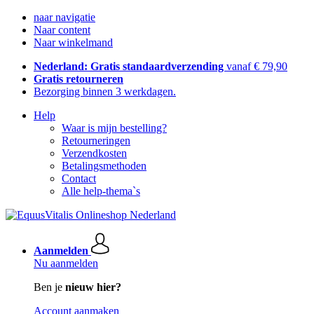
naar navigatie
Naar content
Naar winkelmand
Nederland: Gratis standaardverzending
vanaf € 79,90
Gratis retourneren
Bezorging binnen 3 werkdagen.
Help
Waar is mijn bestelling?
Retourneringen
Verzendkosten
Betalingsmethoden
Contact
Alle help-thema`s
Aanmelden
Nu aanmelden
Ben je
nieuw hier?
Account aanmaken