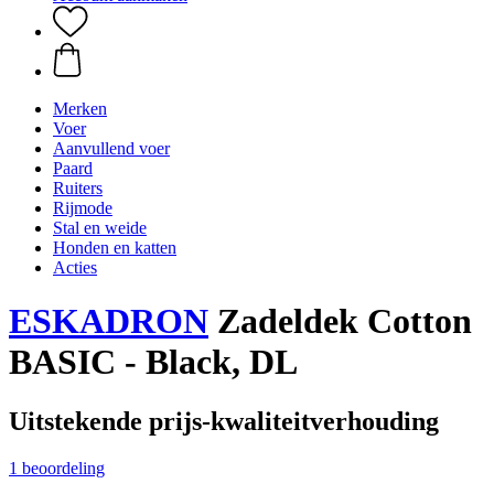
Merken
Voer
Aanvullend voer
Paard
Ruiters
Rijmode
Stal en weide
Honden en katten
Acties
ESKADRON
Zadeldek Cotton
BASIC - Black, DL
Uitstekende prijs-kwaliteitverhouding
1 beoordeling