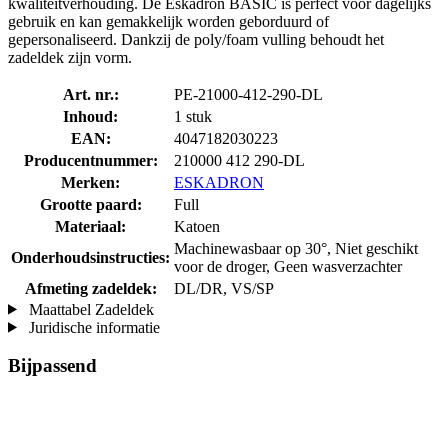
kwaliteitverhouding. De Eskadron BASIC is perfect voor dagelijks
gebruik en kan gemakkelijk worden geborduurd of
gepersonaliseerd. Dankzij de poly/foam vulling behoudt het
zadeldek zijn vorm.
Art. nr.:
PE-21000-412-290-DL
Inhoud:
1 stuk
EAN:
4047182030223
Producentnummer:
210000 412 290-DL
Merken:
ESKADRON
Grootte paard:
Full
Materiaal:
Katoen
Machinewasbaar op 30°, Niet geschikt
Onderhoudsinstructies:
voor de droger, Geen wasverzachter
Afmeting zadeldek:
DL/DR, VS/SP
Maattabel Zadeldek
Juridische informatie
Bijpassend