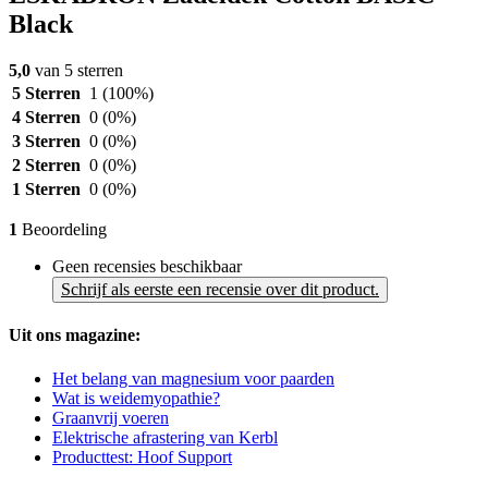
Black
5,0
van 5 sterren
5 Sterren
1
(100%)
4 Sterren
0
(0%)
3 Sterren
0
(0%)
2 Sterren
0
(0%)
1 Sterren
0
(0%)
1
Beoordeling
Geen recensies beschikbaar
Schrijf als eerste een recensie over dit product.
Uit ons magazine:
Het belang van magnesium voor paarden
Wat is weidemyopathie?
Graanvrij voeren
Elektrische afrastering van Kerbl
Producttest: Hoof Support