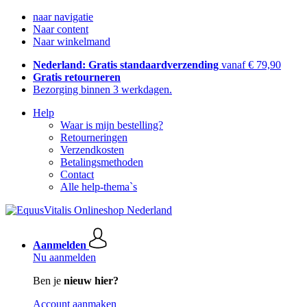
naar navigatie
Naar content
Naar winkelmand
Nederland: Gratis standaardverzending
vanaf € 79,90
Gratis retourneren
Bezorging binnen 3 werkdagen.
Help
Waar is mijn bestelling?
Retourneringen
Verzendkosten
Betalingsmethoden
Contact
Alle help-thema`s
Aanmelden
Nu aanmelden
Ben je
nieuw hier?
Account aanmaken