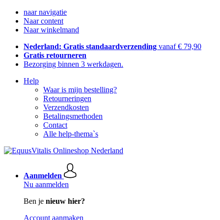
naar navigatie
Naar content
Naar winkelmand
Nederland: Gratis standaardverzending
vanaf € 79,90
Gratis retourneren
Bezorging binnen 3 werkdagen.
Help
Waar is mijn bestelling?
Retourneringen
Verzendkosten
Betalingsmethoden
Contact
Alle help-thema`s
Aanmelden
Nu aanmelden
Ben je
nieuw hier?
Account aanmaken