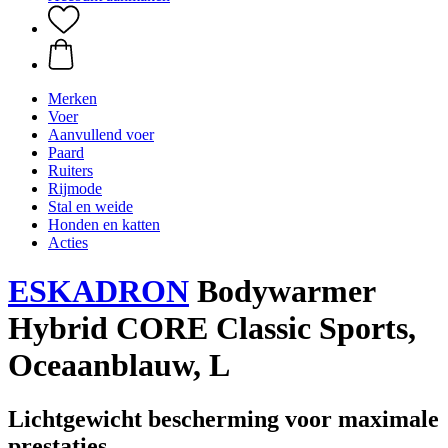
Merken
Voer
Aanvullend voer
Paard
Ruiters
Rijmode
Stal en weide
Honden en katten
Acties
ESKADRON
Bodywarmer
Hybrid CORE Classic Sports,
Oceaanblauw, L
Lichtgewicht bescherming voor maximale
prestaties