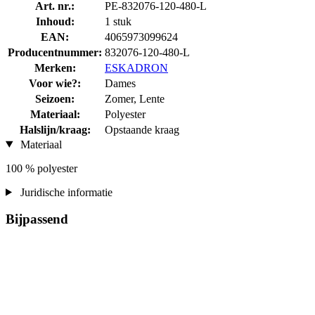
Art. nr.:
PE-832076-120-480-L
Inhoud:
1 stuk
EAN:
4065973099624
Producentnummer:
832076-120-480-L
Merken:
ESKADRON
Voor wie?:
Dames
Seizoen:
Zomer, Lente
Materiaal:
Polyester
Halslijn/kraag:
Opstaande kraag
Materiaal
100 % polyester
Juridische informatie
Bijpassend