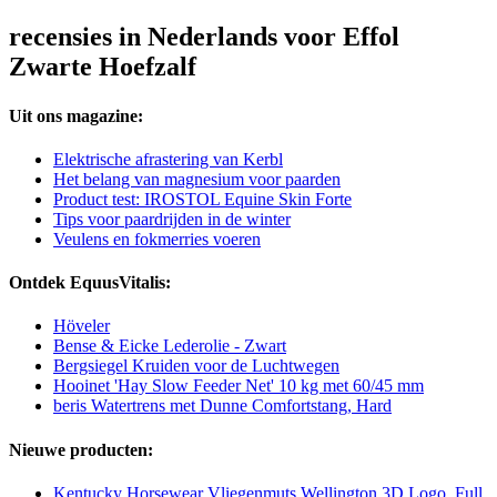
recensies in Nederlands voor Effol
Zwarte Hoefzalf
Uit ons magazine:
Elektrische afrastering van Kerbl
Het belang van magnesium voor paarden
Product test: IROSTOL Equine Skin Forte
Tips voor paardrijden in de winter
Veulens en fokmerries voeren
Ontdek EquusVitalis:
Höveler
Bense & Eicke Lederolie - Zwart
Bergsiegel Kruiden voor de Luchtwegen
Hooinet 'Hay Slow Feeder Net' 10 kg met 60/45 mm
beris Watertrens met Dunne Comfortstang, Hard
Nieuwe producten:
Kentucky Horsewear Vliegenmuts Wellington 3D Logo, Full