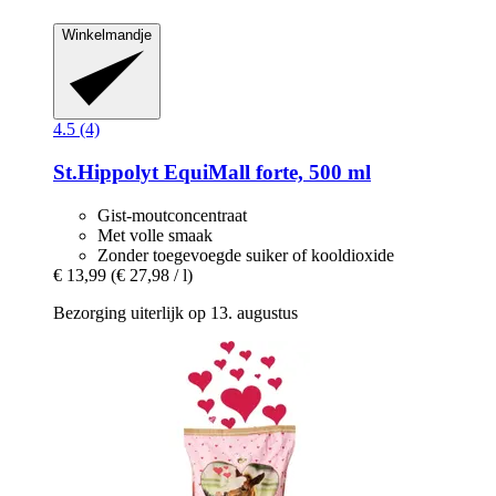
Winkelmandje
4.5 (4)
St.Hippolyt
EquiMall forte, 500 ml
Gist-moutconcentraat
Met volle smaak
Zonder toegevoegde suiker of kooldioxide
€ 13,99
(€ 27,98 / l)
Bezorging uiterlijk op 13. augustus