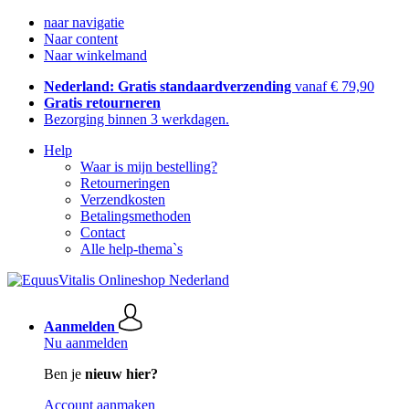
naar navigatie
Naar content
Naar winkelmand
Nederland: Gratis standaardverzending
vanaf € 79,90
Gratis retourneren
Bezorging binnen 3 werkdagen.
Help
Waar is mijn bestelling?
Retourneringen
Verzendkosten
Betalingsmethoden
Contact
Alle help-thema`s
Aanmelden
Nu aanmelden
Ben je
nieuw hier?
Account aanmaken