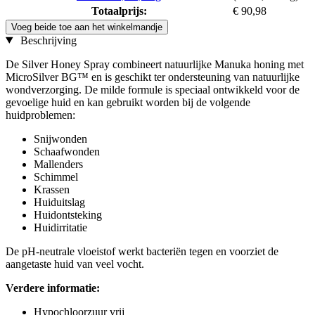
Totaalprijs:
€ 90,98
Voeg beide toe aan het winkelmandje
Beschrijving
De Silver Honey Spray combineert natuurlijke Manuka honing met
MicroSilver BG™ en is geschikt ter ondersteuning van natuurlijke
wondverzorging. De milde formule is speciaal ontwikkeld voor de
gevoelige huid en kan gebruikt worden bij de volgende
huidproblemen:
Snijwonden
Schaafwonden
Mallenders
Schimmel
Krassen
Huiduitslag
Huidontsteking
Huidirritatie
De pH-neutrale vloeistof werkt bacteriën tegen en voorziet de
aangetaste huid van veel vocht.
Verdere informatie:
Hypochloorzuur vrij