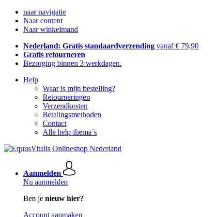
naar navigatie
Naar content
Naar winkelmand
Nederland: Gratis standaardverzending
vanaf € 79,90
Gratis retourneren
Bezorging binnen 3 werkdagen.
Help
Waar is mijn bestelling?
Retourneringen
Verzendkosten
Betalingsmethoden
Contact
Alle help-thema`s
Aanmelden
Nu aanmelden
Ben je
nieuw hier?
Account aanmaken