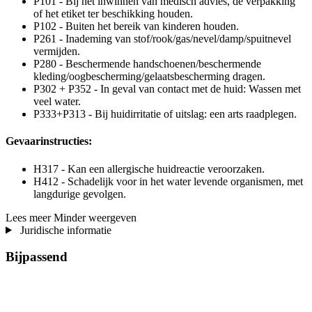
P101 - Bij het inwinnen van medisch advies, de verpakking
of het etiket ter beschikking houden.
P102 - Buiten het bereik van kinderen houden.
P261 - Inademing van stof/rook/gas/nevel/damp/spuitnevel
vermijden.
P280 - Beschermende handschoenen/beschermende
kleding/oogbescherming/gelaatsbescherming dragen.
P302 + P352 - In geval van contact met de huid: Wassen met
veel water.
P333+P313 - Bij huidirritatie of uitslag: een arts raadplegen.
Gevaarinstructies:
H317 - Kan een allergische huidreactie veroorzaken.
H412 - Schadelijk voor in het water levende organismen, met
langdurige gevolgen.
Lees meer
Minder weergeven
Juridische informatie
Bijpassend