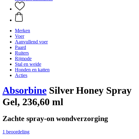
Merken
Voer
Aanvullend voer
Paard
Ruiters
Rijmode
Stal en weide
Honden en katten
Acties
Absorbine
Silver Honey Spray
Gel, 236,60 ml
Zachte spray-on wondverzorging
1 beoordeling