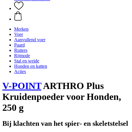
Merken
Voer
Aanvullend voer
Paard
Ruiters
Rijmode
Stal en weide
Honden en katten
Acties
V-POINT
ARTHRO Plus
Kruidenpoeder voor Honden,
250 g
Bij klachten van het spier- en skeletstelsel