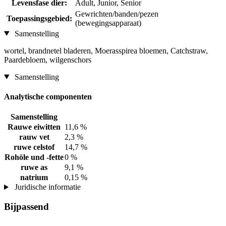
Levensfase dier:
Adult, Junior, Senior
Gewrichten/banden/pezen
Toepassingsgebied:
(bewegingsapparaat)
Samenstelling
wortel, brandnetel bladeren, Moerasspirea bloemen, Catchstraw,
Paardebloem, wilgenschors
Samenstelling
Analytische componenten
Samenstelling
Rauwe eiwitten
11,6 %
rauw vet
2,3 %
ruwe celstof
14,7 %
Rohöle und -fette
0 %
ruwe as
9,1 %
natrium
0,15 %
Juridische informatie
Bijpassend