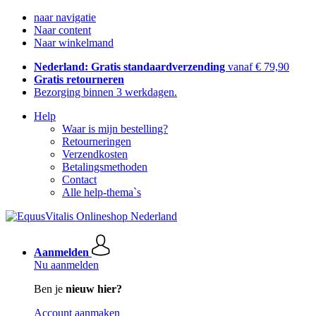
naar navigatie
Naar content
Naar winkelmand
Nederland: Gratis standaardverzending
vanaf € 79,90
Gratis retourneren
Bezorging binnen 3 werkdagen.
Help
Waar is mijn bestelling?
Retourneringen
Verzendkosten
Betalingsmethoden
Contact
Alle help-thema`s
Aanmelden
Nu aanmelden
Ben je
nieuw hier?
Account aanmaken