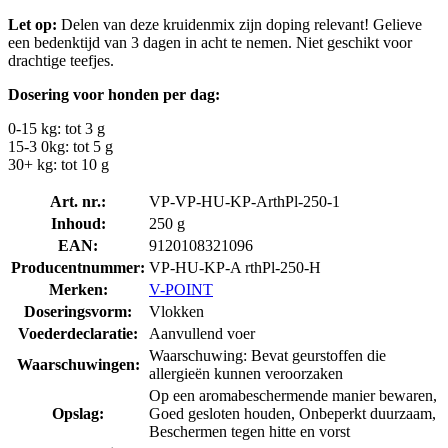
Let op:
Delen van deze kruidenmix zijn doping relevant! Gelieve
een bedenktijd van 3 dagen in acht te nemen. Niet geschikt voor
drachtige teefjes.
Dosering voor honden per dag:
0-15 kg: tot 3 g
15-3 0kg: tot 5 g
30+ kg: tot 10 g
Art. nr.:
VP-VP-HU-KP-ArthPl-250-1
Inhoud:
250 g
EAN:
9120108321096
Producentnummer:
VP-HU-KP-A rthPl-250-H
Merken:
V-POINT
Doseringsvorm:
Vlokken
Voederdeclaratie:
Aanvullend voer
Waarschuwing: Bevat geurstoffen die
Waarschuwingen:
allergieën kunnen veroorzaken
Op een aromabeschermende manier bewaren,
Opslag:
Goed gesloten houden, Onbeperkt duurzaam,
Beschermen tegen hitte en vorst