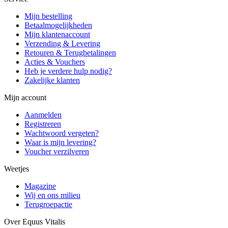
Mijn bestelling
Betaalmogelijkheden
Mijn klantenaccount
Verzending & Levering
Retouren & Terugbetalingen
Acties & Vouchers
Heb je verdere hulp nodig?
Zakelijke klanten
Mijn account
Aanmelden
Registreren
Wachtwoord vergeten?
Waar is mijn levering?
Voucher verzilveren
Weetjes
Magazine
Wij en ons milieu
Terugroepactie
Over Equus Vitalis