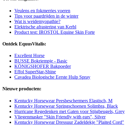
Veulens en fokmerries voeren
Tips voor paardrijden in de winter
Wat is weidemyopathie?
Elektrische afrastering van Kerbl
Product test: IROSTOL Equine Skin Forte
Ontdek EquusVitalis:
Excellent Horse
BUSSE Bokriempje - Basic
KÖNIGSHOFER Bakpoeder
Effol SuperStar-Shine
Cavadea Biologische Eerste Hulp Spray
Nieuwe producten:
Kentucky Horsewear Peesbeschermers Elastisch, M
Kentucky Horsewear Springschoenen Solimbra, Black
Hurricane Regedenken met Gaten voor Stijgbeugels, Grey
Vliegenmasker "Skin Friendly with ears", Silver
Kentucky Horsewear Dressuur Zadeldekje "Plaited Cord"