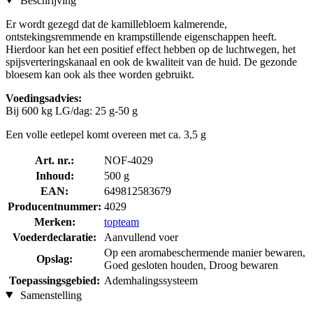
Beschrijving
Er wordt gezegd dat de kamillebloem kalmerende,
ontstekingsremmende en krampstillende eigenschappen heeft.
Hierdoor kan het een positief effect hebben op de luchtwegen, het
spijsverteringskanaal en ook de kwaliteit van de huid. De gezonde
bloesem kan ook als thee worden gebruikt.
Voedingsadvies:
Bij 600 kg LG/dag: 25 g-50 g
Een volle eetlepel komt overeen met ca. 3,5 g
Art. nr.:
NOF-4029
Inhoud:
500 g
EAN:
649812583679
Producentnummer:
4029
Merken:
topteam
Voederdeclaratie:
Aanvullend voer
Op een aromabeschermende manier bewaren,
Opslag:
Goed gesloten houden, Droog bewaren
Toepassingsgebied:
Ademhalingssysteem
Samenstelling