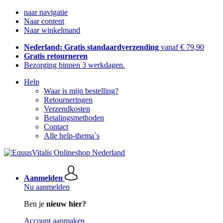
naar navigatie
Naar content
Naar winkelmand
Nederland: Gratis standaardverzending
vanaf € 79,90
Gratis retourneren
Bezorging binnen 3 werkdagen.
Help
Waar is mijn bestelling?
Retourneringen
Verzendkosten
Betalingsmethoden
Contact
Alle help-thema`s
Aanmelden
Nu aanmelden
Ben je
nieuw hier?
Account aanmaken